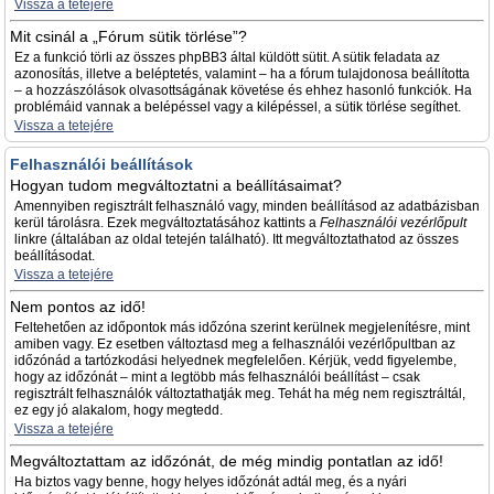
Vissza a tetejére
Mit csinál a „Fórum sütik törlése”?
Ez a funkció törli az összes phpBB3 által küldött sütit. A sütik feladata az
azonosítás, illetve a beléptetés, valamint – ha a fórum tulajdonosa beállította
– a hozzászólások olvasottságának követése és ehhez hasonló funkciók. Ha
problémáid vannak a belépéssel vagy a kilépéssel, a sütik törlése segíthet.
Vissza a tetejére
Felhasználói beállítások
Hogyan tudom megváltoztatni a beállításaimat?
Amennyiben regisztrált felhasználó vagy, minden beállításod az adatbázisban
kerül tárolásra. Ezek megváltoztatásához kattints a
Felhasználói vezérlőpult
linkre (általában az oldal tetején található). Itt megváltoztathatod az összes
beállításodat.
Vissza a tetejére
Nem pontos az idő!
Feltehetően az időpontok más időzóna szerint kerülnek megjelenítésre, mint
amiben vagy. Ez esetben változtasd meg a felhasználói vezérlőpultban az
időzónád a tartózkodási helyednek megfelelően. Kérjük, vedd figyelembe,
hogy az időzónát – mint a legtöbb más felhasználói beállítást – csak
regisztrált felhasználók változtathatják meg. Tehát ha még nem regisztráltál,
ez egy jó alakalom, hogy megtedd.
Vissza a tetejére
Megváltoztattam az időzónát, de még mindig pontatlan az idő!
Ha biztos vagy benne, hogy helyes időzónát adtál meg, és a nyári