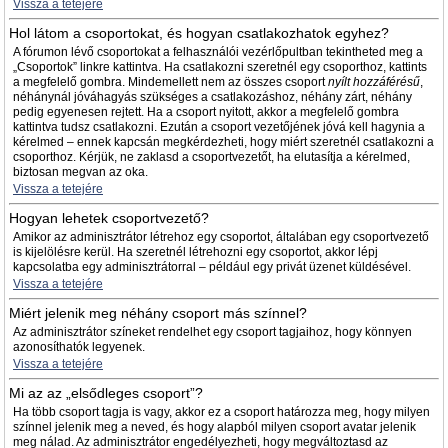
Vissza a tetejére
Hol látom a csoportokat, és hogyan csatlakozhatok egyhez?
A fórumon lévő csoportokat a felhasználói vezérlőpultban tekintheted meg a
„Csoportok” linkre kattintva. Ha csatlakozni szeretnél egy csoporthoz, kattints
a megfelelő gombra. Mindemellett nem az összes csoport
nyílt hozzáférésű
,
néhánynál jóváhagyás szükséges a csatlakozáshoz, néhány zárt, néhány
pedig egyenesen rejtett. Ha a csoport nyitott, akkor a megfelelő gombra
kattintva tudsz csatlakozni. Ezután a csoport vezetőjének jóvá kell hagynia a
kérelmed – ennek kapcsán megkérdezheti, hogy miért szeretnél csatlakozni a
csoporthoz. Kérjük, ne zaklasd a csoportvezetőt, ha elutasítja a kérelmed,
biztosan megvan az oka.
Vissza a tetejére
Hogyan lehetek csoportvezető?
Amikor az adminisztrátor létrehoz egy csoportot, általában egy csoportvezető
is kijelölésre kerül. Ha szeretnél létrehozni egy csoportot, akkor lépj
kapcsolatba egy adminisztrátorral – például egy privát üzenet küldésével.
Vissza a tetejére
Miért jelenik meg néhány csoport más színnel?
Az adminisztrátor színeket rendelhet egy csoport tagjaihoz, hogy könnyen
azonosíthatók legyenek.
Vissza a tetejére
Mi az az „elsődleges csoport”?
Ha több csoport tagja is vagy, akkor ez a csoport határozza meg, hogy milyen
színnel jelenik meg a neved, és hogy alapból milyen csoport avatar jelenik
meg nálad. Az adminisztrátor engedélyezheti, hogy megváltoztasd az