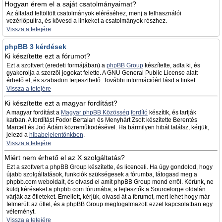
Hogyan érem el a saját csatolmányaimat?
Az általad feltöltött csatolmányok eléréséhez, menj a felhasználói
vezérlőpultra, és kövesd a linkeket a csatolmányok részhez.
Vissza a tetejére
phpBB 3 kérdések
Ki készítette ezt a fórumot?
Ezt a szoftvert (eredeti formájában) a
phpBB Group
készítette, adta ki, és
gyakorolja a szerzői jogokat felette. A GNU General Public License alatt
érhető el, és szabadon terjeszthető. További információért lásd a linket.
Vissza a tetejére
Ki készítette ezt a magyar fordítást?
A magyar fordítást a
Magyar phpBB Közösség
fordító
készítik, és tartják
karban. A fordítást Fodor Bertalan és Menyhárt Zsolt készítette Berentés
Marcell és Joó Ádám közreműködésével. Ha bármilyen hibát találsz, kérjük,
jelezd a
hibabejelentőnkben
.
Vissza a tetejére
Miért nem érhető el az X szolgáltatás?
Ezt a szoftvert a phpBB Group készítette, és licenceli. Ha úgy gondolod, hogy
újabb szolgáltatások, funkciók szükségesek a fórumba, látogasd meg a
phpbb.com weboldalt, és olvasd el amit phpBB Group mond erről. Kérünk, ne
küldj kéréseket a phpbb.com fórumába, a fejlesztők a Sourceforge oldalán
várják az ötleteket. Emellett, kérjük, olvasd át a fórumot, mert lehet hogy már
felmerült az ötlet, és a phpBB Group megfogalmazott ezzel kapcsolatban egy
véleményt.
Vissza a tetejére