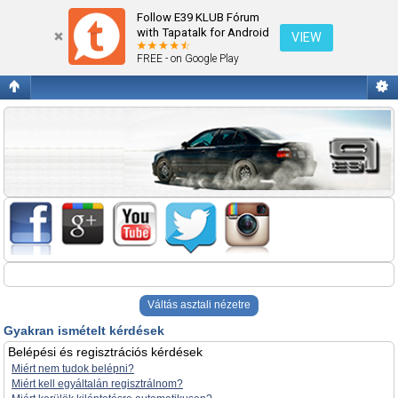
Gyakran ismételt kérdések
Follow E39 KLUB Fórum
with Tapatalk for Android
VIEW
FREE - on Google Play
Váltás asztali nézetre
Gyakran ismételt kérdések
Belépési és regisztrációs kérdések
Miért nem tudok belépni?
Miért kell egyáltalán regisztrálnom?