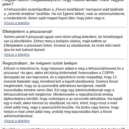
jelen?
A Felhasználói vezérlőpultban a „Fórum beállítások” menüpont alatt található
a „Jelenlét elrejtése” beállítás. Ha ezt
Igen
re állítod, csak az adminisztrátorok,
a moderátorok, illetve saját magad fogod látni, hogy jelen vagy-e.
Vissza a tetejére
Elfelejtettem a jelszavamat!
Semmi pánik! A jelszavad ugyan nem lehet utólag kideríteni, de lehetőséged
van új készítésére. Ehhez menj a belépés oldalra, majd kattints az
Elfelejtettem a jelszavam
linkre. Kövesd az utasításokat, és rövid időn belül
újra be kell tudnod lépned.
Vissza a tetejére
Regisztráltam, de mégsem tudok belépni
Először is ellenőrizd le, hogy helyesen adtad-e meg a felhasználóneved és a
jelszavad. Ha igen, akkor két dolog történhetett. Amennyiben a COPPA-
támogatás be van kapcsolva, és a regisztráció során megadtad, hogy 13
évesnél fiatalabb vagy, követned kell a kapott utasításokat. Számos fórum
megköveteli, hogy az új azonosítók aktiválásra kerüljenek, mielőtt
használatba lehetne venni őket. Ezt vagy egy adminisztrátornak vagy a
felhasználónak kell megtennie. Mindenesetre a regisztrációnál elvileg
tájékoztatásra kerültél, hogy szükséges-e az azonosító aktiválása. Ha kaptál
egy e-mailt, akkor kövesd az utasításait, ha nem, lehet, hogy rossz e-mail
címet adtál meg, vagy a spamszűrőd kiszűrte. Ha biztos vagy benne, hogy
helyes e-mail címet adtál meg, próbálj meg kapcsolatba lépni a fórum
adminisztrátorával.
Vissza a tetejére