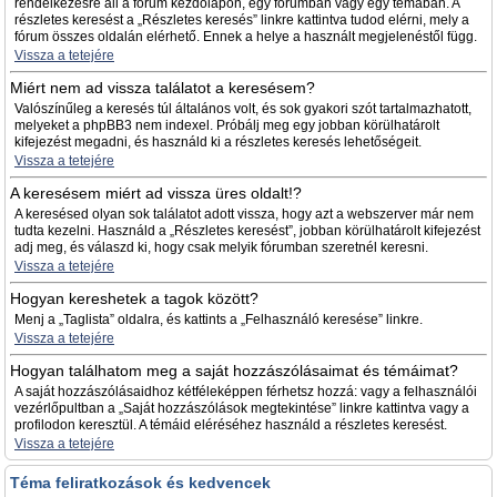
rendelkezésre áll a fórum kezdőlapon, egy fórumban vagy egy témában. A
részletes keresést a „Részletes keresés” linkre kattintva tudod elérni, mely a
fórum összes oldalán elérhető. Ennek a helye a használt megjelenéstől függ.
Vissza a tetejére
Miért nem ad vissza találatot a keresésem?
Valószínűleg a keresés túl általános volt, és sok gyakori szót tartalmazhatott,
melyeket a phpBB3 nem indexel. Próbálj meg egy jobban körülhatárolt
kifejezést megadni, és használd ki a részletes keresés lehetőségeit.
Vissza a tetejére
A keresésem miért ad vissza üres oldalt!?
A keresésed olyan sok találatot adott vissza, hogy azt a webszerver már nem
tudta kezelni. Használd a „Részletes keresést”, jobban körülhatárolt kifejezést
adj meg, és válaszd ki, hogy csak melyik fórumban szeretnél keresni.
Vissza a tetejére
Hogyan kereshetek a tagok között?
Menj a „Taglista” oldalra, és kattints a „Felhasználó keresése” linkre.
Vissza a tetejére
Hogyan találhatom meg a saját hozzászólásaimat és témáimat?
A saját hozzászólásaidhoz kétféleképpen férhetsz hozzá: vagy a felhasználói
vezérlőpultban a „Saját hozzászólások megtekintése” linkre kattintva vagy a
profilodon keresztül. A témáid eléréséhez használd a részletes keresést.
Vissza a tetejére
Téma feliratkozások és kedvencek