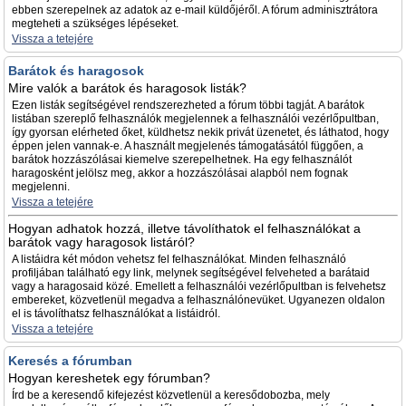
ebben szerepelnek az adatok az e-mail küldőjéről. A fórum adminisztrátora
megteheti a szükséges lépéseket.
Vissza a tetejére
Barátok és haragosok
Mire valók a barátok és haragosok listák?
Ezen listák segítségével rendszerezheted a fórum többi tagját. A barátok
listában szereplő felhasználók megjelennek a felhasználói vezérlőpultban,
így gyorsan elérheted őket, küldhetsz nekik privát üzenetet, és láthatod, hogy
éppen jelen vannak-e. A használt megjelenés támogatásától függően, a
barátok hozzászólásai kiemelve szerepelhetnek. Ha egy felhasználót
haragosként jelölsz meg, akkor a hozzászólásai alapból nem fognak
megjelenni.
Vissza a tetejére
Hogyan adhatok hozzá, illetve távolíthatok el felhasználókat a
barátok vagy haragosok listáról?
A listáidra két módon vehetsz fel felhasználókat. Minden felhasználó
profiljában található egy link, melynek segítségével felveheted a barátaid
vagy a haragosaid közé. Emellett a felhasználói vezérlőpultban is felvehetsz
embereket, közvetlenül megadva a felhasználónevüket. Ugyanezen oldalon
el is távolíthatsz felhasználókat a listáidról.
Vissza a tetejére
Keresés a fórumban
Hogyan kereshetek egy fórumban?
Írd be a keresendő kifejezést közvetlenül a keresődobozba, mely