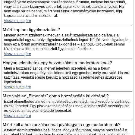
engedélyezte csatolmányok hozzáadását a fórumba, melybe írni szeretnél,
vagy talán csak bizonyos csoportok tagjai küldhetnek csatolmányokat. Ha
nem vagy biztos benne, miért nem tudsz csatolmányokat hozzáadni, lépj
kapcsolatba az adminisztrátorral.
Vissza a tetejére
Miért kaptam figyelmeztetést?
Minden adminisztrátornak megvan a saját szabályzata az oldalára. Ha
megsértettél egy szabályt, figyelmeztethetnek téged. Kérjük, vedd figyelembe,
hogy ez a fórum adminisztrátorának döntése – a phpBB Group-nak semmi
köze nincs a fórumokon kiosztott figyelmeztetésekhez.
Vissza a tetejére
Hogyan jelenthetek egy hozzászólást a moderátoroknak?
Menj a hozzászóláshoz, melyet jelenteni szeretnél, és ha a fórum
adminisztrátora engedélyezte, látnod kell egy gombot, mely erre való. Ha erre
kattintasz, végigkísérésre kerülsz a hozzászólás jelentéséhez szükséges
lépéseken.
Vissza a tetejére
Mire való az „Elmentés” gomb hozzászólás küldésénél?
Ezzel elmentheted a még nem befejezett üzeneted, majd később folytathatod,
és elküldheted. Egy piszkozat betöltéséhez menj a felhasználói vezérlőpultra
és kövesd a maguktól értetődő lépéseket.
Vissza a tetejére
Miért kell a hozzászólásomat jóváhagynia egy moderátornak?
A fórum adminisztrátora beállíthatta, hogy a fórumban, melybe hozzászólást
szeretnél küldeni, csak olyan hozzászólások jelenhetnek meg, melyeket egy