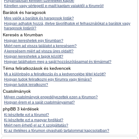
Folyamatosan kéretlen üzeneteket kapok!
Kéretlen vagy sértegető e-mailt kaptam valakitől a fórumról!
Barátok és haragosok
Mire valók a barátok és haragosok listák?
Hogyan adhatok hozzá, illetve távolíthatok el felhasználókat a barátok vagy
haragosok listáról?
Keresés a fórumban
Hogyan kereshetek egy fórumban?
Miért nem ad vissza találatot a keresésem?
A keresésem miért ad vissza üres oldalt!?
Hogyan kereshetek a tagok között?
Hogyan találhatom meg a saját hozzászólásaimat és témáimat?
Téma feliratkozások és kedvencek
Mi a különbség a feliratkozás és a kedvencekbe tétel között?
Hogyan tudok feliratkozni egy fórumra vagy témára?
Hogyan tudok leiratkozni?
Csatolmányok
Milyen csatolmányok engedélyezettek ezen a fórumon?
Hogyan érem el a saját csatolmányaimat?
phpBB 3 kérdések
Ki készítette ezt a fórumot?
Ki készítette ezt a magyar fordítást?
Miért nem érhető el az X szolgáltatás?
Ki az illetékes a fórumon olvasható tartalommal kapcsolatban?