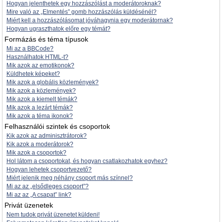
Hogyan jelenthetek egy hozzászólást a moderátoroknak?
Mire való az „Elmentés” gomb hozzászólás küldésénél?
Miért kell a hozzászólásomat jóváhagynia egy moderátornak?
Hogyan ugraszthatok előre egy témát?
Formázás és téma típusok
Mi az a BBCode?
Használhatok HTML-t?
Mik azok az emotikonok?
Küldhetek képeket?
Mik azok a globális közlemények?
Mik azok a közlemények?
Mik azok a kiemelt témák?
Mik azok a lezárt témák?
Mik azok a téma ikonok?
Felhasználói szintek és csoportok
Kik azok az adminisztrátorok?
Kik azok a moderátorok?
Mik azok a csoportok?
Hol látom a csoportokat, és hogyan csatlakozhatok egyhez?
Hogyan lehetek csoportvezető?
Miért jelenik meg néhány csoport más színnel?
Mi az az „elsődleges csoport”?
Mi az az „A csapat” link?
Privát üzenetek
Nem tudok privát üzenetet küldeni!