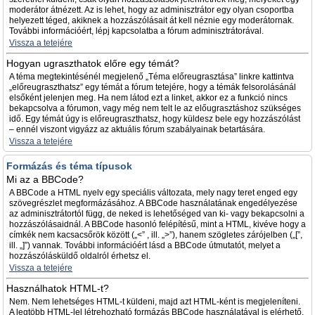
moderátor átnézett. Az is lehet, hogy az adminisztrátor egy olyan csoportba
helyezett téged, akiknek a hozzászólásait át kell néznie egy moderátornak.
További információért, lépj kapcsolatba a fórum adminisztrátorával.
Vissza a tetejére
Hogyan ugraszthatok előre egy témát?
A téma megtekintésénél megjelenő „Téma előreugrasztása” linkre kattintva
„előreugraszthatsz” egy témát a fórum tetejére, hogy a témák felsorolásánál
elsőként jelenjen meg. Ha nem látod ezt a linket, akkor ez a funkció nincs
bekapcsolva a fórumon, vagy még nem telt le az előugrasztáshoz szükséges
idő. Egy témát úgy is előreugraszthatsz, hogy küldesz bele egy hozzászólást
– ennél viszont vigyázz az aktuális fórum szabályainak betartására.
Vissza a tetejére
Formázás és téma típusok
Mi az a BBCode?
A BBCode a HTML nyelv egy speciális változata, mely nagy teret enged egy
szövegrészlet megformázásához. A BBCode használatának engedélyezése
az adminisztrátortól függ, de neked is lehetőséged van ki- vagy bekapcsolni a
hozzászólásaidnál. A BBCode hasonló felépítésű, mint a HTML, kivéve hogy a
címkék nem kacsacsőrök között („<” , ill. „>”), hanem szögletes zárójelben („[”,
ill. „]”) vannak. További információért lásd a BBCode útmutatót, melyet a
hozzászólásküldő oldalról érhetsz el.
Vissza a tetejére
Használhatok HTML-t?
Nem. Nem lehetséges HTML-t küldeni, majd azt HTML-ként is megjeleníteni.
A legtöbb HTML-lel létrehozható formázás BBCode használatával is elérhető.