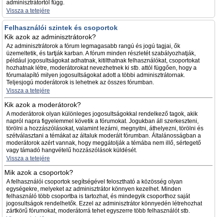
adminisztrátortól függ.
Vissza a tetejére
Felhasználói szintek és csoportok
Kik azok az adminisztrátorok?
Az adminisztrátorok a fórum legmagasabb rangú és jogú tagjai, ők
üzemeltetik, és tartják karban. A fórum minden részletét szabályozhatják,
például jogosultságokat adhatnak, kitilthatnak felhasználókat, csoportokat
hozhatnak létre, moderátorokat nevezhetnek ki stb. attól függően, hogy a
fórumalapító milyen jogosultságokat adott a többi adminisztrátornak.
Teljesjogú moderátorok is lehetnek az összes fórumban.
Vissza a tetejére
Kik azok a moderátorok?
A moderátorok olyan különleges jogosultságokkal rendelkező tagok, akik
napról napra figyelemmel követik a fórumokat. Jogukban áll szerkeszteni,
törölni a hozzászólásokat, valamint lezárni, megnyitni, áthelyezni, törölni és
szétválasztani a témákat az általuk moderált fórumban. Általánosságban a
moderátorok azért vannak, hogy meggátolják a témába nem illő, sértegető
vagy támadó hangvételű hozzászólások küldését.
Vissza a tetejére
Mik azok a csoportok?
A felhasználói csoportok segítségével felosztható a közösség olyan
egységekre, melyeket az adminisztrátor könnyen kezelhet. Minden
felhasználó több csoportba is tartozhat, és mindegyik csoporthoz saját
jogosultságok rendelhetők. Ezzel az adminisztrátor könnyedén létrehozhat
zártkörű fórumokat, moderátorrá tehet egyszerre több felhasználót stb.