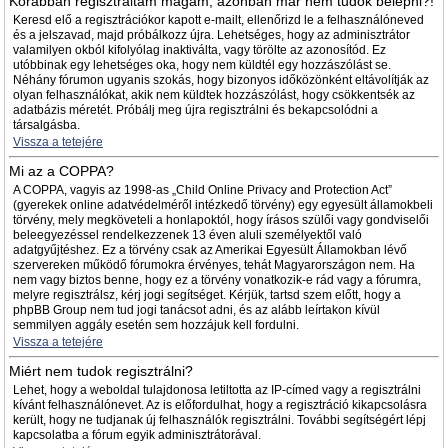
Korábban regisztráltam magam, azonban már nem tudok belépni?!
Keresd elő a regisztrációkor kapott e-mailt, ellenőrizd le a felhasználóneved
és a jelszavad, majd próbálkozz újra. Lehetséges, hogy az adminisztrátor
valamilyen okból kifolyólag inaktiválta, vagy törölte az azonosítód. Ez
utóbbinak egy lehetséges oka, hogy nem küldtél egy hozzászólást se.
Néhány fórumon ugyanis szokás, hogy bizonyos időközönként eltávolítják az
olyan felhasználókat, akik nem küldtek hozzászólást, hogy csökkentsék az
adatbázis méretét. Próbálj meg újra regisztrálni és bekapcsolódni a
társalgásba.
Vissza a tetejére
Mi az a COPPA?
A COPPA, vagyis az 1998-as „Child Online Privacy and Protection Act”
(gyerekek online adatvédelméről intézkedő törvény) egy egyesült államokbeli
törvény, mely megköveteli a honlapoktól, hogy írásos szülői vagy gondviselői
beleegyezéssel rendelkezzenek 13 éven aluli személyektől való
adatgyűjtéshez. Ez a törvény csak az Amerikai Egyesült Államokban lévő
szervereken működő fórumokra érvényes, tehát Magyarországon nem. Ha
nem vagy biztos benne, hogy ez a törvény vonatkozik-e rád vagy a fórumra,
melyre regisztrálsz, kérj jogi segítséget. Kérjük, tartsd szem előtt, hogy a
phpBB Group nem tud jogi tanácsot adni, és az alább leírtakon kívül
semmilyen aggály esetén sem hozzájuk kell fordulni.
Vissza a tetejére
Miért nem tudok regisztrálni?
Lehet, hogy a weboldal tulajdonosa letiltotta az IP-címed vagy a regisztrálni
kívánt felhasználónevet. Az is előfordulhat, hogy a regisztráció kikapcsolásra
került, hogy ne tudjanak új felhasználók regisztrálni. További segítségért lépj
kapcsolatba a fórum egyik adminisztrátorával.