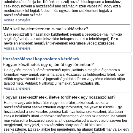
adminisztrátor állítja be. Kérünk, ne szólj hozzá feleslegesen a témákhoz,
csak hogy növeld a hozzászólásaid számát, hiszen valószínű, hogy ezt a
moderátorok fel fogják fedezni, és egyszerűen csökkenteni fogják a
hozzászólásaid számát.
Vissza a tetejére
Miért kell bejelentkeznem e-mail küldéséhez?
Csak regisztrált felhasználók küldhetnek e-mailt a beépített e-mail funkció
segítségével (ha az adminisztrátor bekapcsolta ezt a lehetőséget). Ez a
névtelen emberek nemkívánt leveleinek elkerülése végett szükséges.
Vissza a tetejére
Hozzászólással kapcsolatos kérdések
Hogyan készíthetek egy új témát egy fórumban?
Ha egy fórumban új témát szeretnél nyitni, kattints a megfelelő gombra a
fórumban vagy annak egy témájában. Hozzászólás küldéséhez lehet, hogy
előbb regisztrálnod kell. A jogosultságaidat a fórum vagy téma oldalak alján
találod meg. Például: Nyithatsz új témákat, Szavazhatsz stb.
Vissza a tetejére
Hogyan szerkeszthetek, illetve törölhetek egy hozzászólást?
Ha nem vagy adminisztrátor vagy moderátor, akkor csak azokat a
hozzászólásokat szerkesztheted vagy törölheted, melyeket te küldtél. Egy
hozzászólást a szerkesztés gombra kattintva tudsz szerkeszteni, általában
csak a beküldés utáni korlátozott időtartamban. Abban az esetben, ha valaki
már válaszolt a hozzászólásodra, a hozzászólásod alatt egy apró szöveg fog
megjelenni, mely jelzi, a hozzászólás hányszor és ki által került
szerkesztésre. Ez csak akkor fog megjelenni, ha utánad küldött már valaki egy