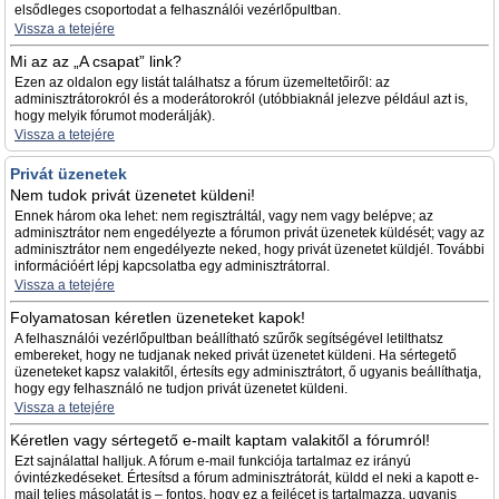
elsődleges csoportodat a felhasználói vezérlőpultban.
Vissza a tetejére
Mi az az „A csapat” link?
Ezen az oldalon egy listát találhatsz a fórum üzemeltetőiről: az
adminisztrátorokról és a moderátorokról (utóbbiaknál jelezve például azt is,
hogy melyik fórumot moderálják).
Vissza a tetejére
Privát üzenetek
Nem tudok privát üzenetet küldeni!
Ennek három oka lehet: nem regisztráltál, vagy nem vagy belépve; az
adminisztrátor nem engedélyezte a fórumon privát üzenetek küldését; vagy az
adminisztrátor nem engedélyezte neked, hogy privát üzenetet küldjél. További
információért lépj kapcsolatba egy adminisztrátorral.
Vissza a tetejére
Folyamatosan kéretlen üzeneteket kapok!
A felhasználói vezérlőpultban beállítható szűrők segítségével letilthatsz
embereket, hogy ne tudjanak neked privát üzenetet küldeni. Ha sértegető
üzeneteket kapsz valakitől, értesíts egy adminisztrátort, ő ugyanis beállíthatja,
hogy egy felhasználó ne tudjon privát üzenetet küldeni.
Vissza a tetejére
Kéretlen vagy sértegető e-mailt kaptam valakitől a fórumról!
Ezt sajnálattal halljuk. A fórum e-mail funkciója tartalmaz ez irányú
óvintézkedéseket. Értesítsd a fórum adminisztrátorát, küldd el neki a kapott e-
mail teljes másolatát is – fontos, hogy ez a fejlécet is tartalmazza, ugyanis