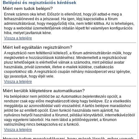
Belépési és regisztrációs kérdések
Miért nem tudok belépni?
Ennek számos oka lehet. Először is ellenőrizd, hogy jól adtad-e meg a
felhasználóneved és a jelszavad. Ha igen, lépj kapcsolatba a fórum
adminisztrátorával, hogy meggyőződj róla, nem lettél kitiltva. Az is lehetséges,
hogy a weboldal üzemeltetőjének oldalán lépett fel valamilyen konfigurációs
hiba, melyet javítaniuk kéne.
Vissza a tetejére
Miért kell egyáltalán regisztrálnom?
A regisztráció nem feltétlenül kötelező, a fórum adminisztrátorán múlik, hogy
megköveteli-e hozzászólások küldéséhez. Mindemellett a regisztrációval
plusz lehetőségek is elérhetővé válnak a számodra, mint például avatar
használata, privát üzenetek, illetve e-mailek küldése, csatlakozás
csoportokhoz stb. A regisztráció csupán néhány másodpercet vesz igénybe,
így javasoljuk, hogy éljél vele.
Vissza a tetejére
Miért kerülök kiléptetésre automatikusan?
Ha belépéskor nem jelölöd be az
Automatikus bejelentkezés
opciót, a
rendszer csak egy előre meghatározott ideig hagy belépve. Ez a viselkedés
meggátolja az azonosítóddal való visszaélést. A tartós belépve maradáshoz
jelöld be az említett opciót. Ezen funkció használata nem ajánlott, ha
nyilvános helyről használod a fórumot, például könyvtárból, internetkávézóból
vagy egyetemi laborból. Ha nem látod a jelölőnégyzetet, a fórumon
valószínűleg nincs bekapcsolva ez a funkció.
Vissza a tetejére
Hogyan tudom megakadályozni, hogy mások lássák, mikor vagyok