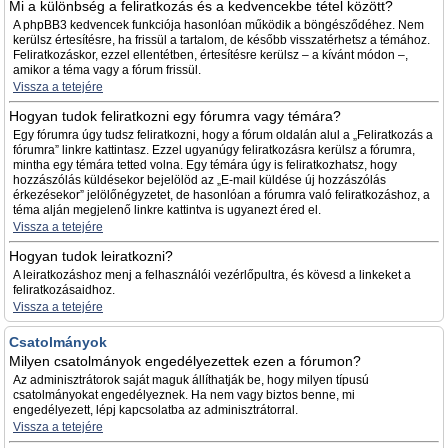
Mi a különbség a feliratkozás és a kedvencekbe tétel között?
A phpBB3 kedvencek funkciója hasonlóan működik a böngésződéhez. Nem
kerülsz értesítésre, ha frissül a tartalom, de később visszatérhetsz a témához.
Feliratkozáskor, ezzel ellentétben, értesítésre kerülsz – a kívánt módon –,
amikor a téma vagy a fórum frissül.
Vissza a tetejére
Hogyan tudok feliratkozni egy fórumra vagy témára?
Egy fórumra úgy tudsz feliratkozni, hogy a fórum oldalán alul a „Feliratkozás a
fórumra” linkre kattintasz. Ezzel ugyanúgy feliratkozásra kerülsz a fórumra,
mintha egy témára tetted volna. Egy témára úgy is feliratkozhatsz, hogy
hozzászólás küldésekor bejelölöd az „E-mail küldése új hozzászólás
érkezésekor” jelölőnégyzetet, de hasonlóan a fórumra való feliratkozáshoz, a
téma alján megjelenő linkre kattintva is ugyanezt éred el.
Vissza a tetejére
Hogyan tudok leiratkozni?
A leiratkozáshoz menj a felhasználói vezérlőpultra, és kövesd a linkeket a
feliratkozásaidhoz.
Vissza a tetejére
Csatolmányok
Milyen csatolmányok engedélyezettek ezen a fórumon?
Az adminisztrátorok saját maguk állíthatják be, hogy milyen típusú
csatolmányokat engedélyeznek. Ha nem vagy biztos benne, mi
engedélyezett, lépj kapcsolatba az adminisztrátorral.
Vissza a tetejére