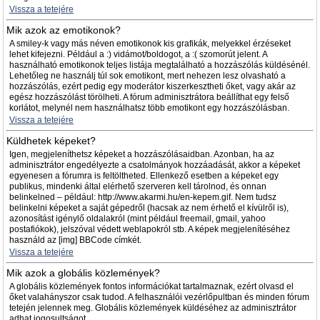
Vissza a tetejére
Mik azok az emotikonok?
A smiley-k vagy más néven emotikonok kis grafikák, melyekkel érzéseket
lehet kifejezni. Például a :) vidámot/boldogot, a :( szomorút jelent. A
használható emotikonok teljes listája megtalálható a hozzászólás küldésénél.
Lehetőleg ne használj túl sok emotikont, mert nehezen lesz olvasható a
hozzászólás, ezért pedig egy moderátor kiszerkesztheti őket, vagy akár az
egész hozzászólást törölheti. A fórum adminisztrátora beállíthat egy felső
korlátot, melynél nem használhatsz több emotikont egy hozzászólásban.
Vissza a tetejére
Küldhetek képeket?
Igen, megjeleníthetsz képeket a hozzászólásaidban. Azonban, ha az
adminisztrátor engedélyezte a csatolmányok hozzáadását, akkor a képeket
egyenesen a fórumra is feltöltheted. Ellenkező esetben a képeket egy
publikus, mindenki által elérhető szerveren kell tárolnod, és onnan
belinkelned – például: http://www.akarmi.hu/en-kepem.gif. Nem tudsz
belinkelni képeket a saját gépedről (hacsak az nem érhető el kívülről is),
azonosítást igénylő oldalakról (mint például freemail, gmail, yahoo
postafiókok), jelszóval védett weblapokról stb. A képek megjelenítéséhez
használd az [img] BBCode címkét.
Vissza a tetejére
Mik azok a globális közlemények?
A globális közlemények fontos információkat tartalmaznak, ezért olvasd el
őket valahányszor csak tudod. A felhasználói vezérlőpultban és minden fórum
tetején jelennek meg. Globális közlemények küldéséhez az adminisztrátor
adhat jogosultságot.