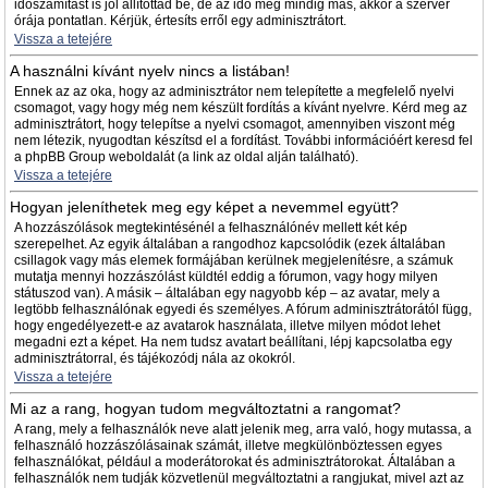
időszámítást is jól állítottad be, de az idő még mindig más, akkor a szerver
órája pontatlan. Kérjük, értesíts erről egy adminisztrátort.
Vissza a tetejére
A használni kívánt nyelv nincs a listában!
Ennek az az oka, hogy az adminisztrátor nem telepítette a megfelelő nyelvi
csomagot, vagy hogy még nem készült fordítás a kívánt nyelvre. Kérd meg az
adminisztrátort, hogy telepítse a nyelvi csomagot, amennyiben viszont még
nem létezik, nyugodtan készítsd el a fordítást. További információért keresd fel
a phpBB Group weboldalát (a link az oldal alján található).
Vissza a tetejére
Hogyan jeleníthetek meg egy képet a nevemmel együtt?
A hozzászólások megtekintésénél a felhasználónév mellett két kép
szerepelhet. Az egyik általában a rangodhoz kapcsolódik (ezek általában
csillagok vagy más elemek formájában kerülnek megjelenítésre, a számuk
mutatja mennyi hozzászólást küldtél eddig a fórumon, vagy hogy milyen
státuszod van). A másik – általában egy nagyobb kép – az avatar, mely a
legtöbb felhasználónak egyedi és személyes. A fórum adminisztrátorától függ,
hogy engedélyezett-e az avatarok használata, illetve milyen módot lehet
megadni ezt a képet. Ha nem tudsz avatart beállítani, lépj kapcsolatba egy
adminisztrátorral, és tájékozódj nála az okokról.
Vissza a tetejére
Mi az a rang, hogyan tudom megváltoztatni a rangomat?
A rang, mely a felhasználók neve alatt jelenik meg, arra való, hogy mutassa, a
felhasználó hozzászólásainak számát, illetve megkülönböztessen egyes
felhasználókat, például a moderátorokat és adminisztrátorokat. Általában a
felhasználók nem tudják közvetlenül megváltoztatni a rangjukat, mivel azt az