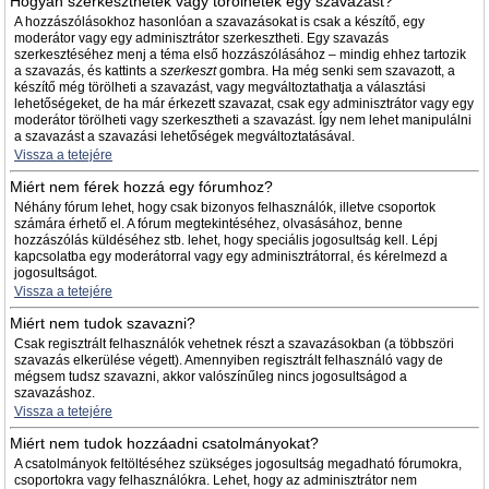
Hogyan szerkeszthetek vagy törölhetek egy szavazást?
A hozzászólásokhoz hasonlóan a szavazásokat is csak a készítő, egy
moderátor vagy egy adminisztrátor szerkesztheti. Egy szavazás
szerkesztéséhez menj a téma első hozzászólásához – mindig ehhez tartozik
a szavazás, és kattints a
szerkeszt
gombra. Ha még senki sem szavazott, a
készítő még törölheti a szavazást, vagy megváltoztathatja a választási
lehetőségeket, de ha már érkezett szavazat, csak egy adminisztrátor vagy egy
moderátor törölheti vagy szerkesztheti a szavazást. Így nem lehet manipulálni
a szavazást a szavazási lehetőségek megváltoztatásával.
Vissza a tetejére
Miért nem férek hozzá egy fórumhoz?
Néhány fórum lehet, hogy csak bizonyos felhasználók, illetve csoportok
számára érhető el. A fórum megtekintéséhez, olvasásához, benne
hozzászólás küldéséhez stb. lehet, hogy speciális jogosultság kell. Lépj
kapcsolatba egy moderátorral vagy egy adminisztrátorral, és kérelmezd a
jogosultságot.
Vissza a tetejére
Miért nem tudok szavazni?
Csak regisztrált felhasználók vehetnek részt a szavazásokban (a többszöri
szavazás elkerülése végett). Amennyiben regisztrált felhasználó vagy de
mégsem tudsz szavazni, akkor valószínűleg nincs jogosultságod a
szavazáshoz.
Vissza a tetejére
Miért nem tudok hozzáadni csatolmányokat?
A csatolmányok feltöltéséhez szükséges jogosultság megadható fórumokra,
csoportokra vagy felhasználókra. Lehet, hogy az adminisztrátor nem