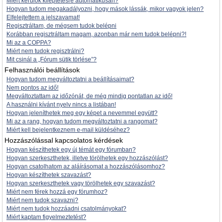
Miért kerülök kiléptetésre automatikusan?
Hogyan tudom megakadályozni, hogy mások lássák, mikor vagyok jelen?
Elfelejtettem a jelszavamat!
Regisztráltam, de mégsem tudok belépni
Korábban regisztráltam magam, azonban már nem tudok belépni?!
Mi az a COPPA?
Miért nem tudok regisztrálni?
Mit csinál a „Fórum sütik törlése”?
Felhasználói beállítások
Hogyan tudom megváltoztatni a beállításaimat?
Nem pontos az idő!
Megváltoztattam az időzónát, de még mindig pontatlan az idő!
A használni kívánt nyelv nincs a listában!
Hogyan jeleníthetek meg egy képet a nevemmel együtt?
Mi az a rang, hogyan tudom megváltoztatni a rangomat?
Miért kell bejelentkeznem e-mail küldéséhez?
Hozzászólással kapcsolatos kérdések
Hogyan készíthetek egy új témát egy fórumban?
Hogyan szerkeszthetek, illetve törölhetek egy hozzászólást?
Hogyan csatolhatom az aláírásomat a hozzászólásomhoz?
Hogyan készíthetek szavazást?
Hogyan szerkeszthetek vagy törölhetek egy szavazást?
Miért nem férek hozzá egy fórumhoz?
Miért nem tudok szavazni?
Miért nem tudok hozzáadni csatolmányokat?
Miért kaptam figyelmeztetést?