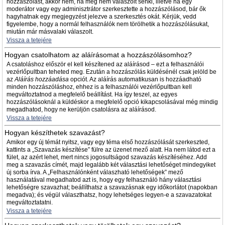
hozzászólást, akkor nem, ha még nem válaszolt senki, illetve ha egy
moderátor vagy egy adminisztrátor szerkesztette a hozzászólásod, bár ők
hagyhatnak egy megjegyzést jelezve a szerkesztés okát. Kérjük, vedd
figyelembe, hogy a normál felhasználók nem törölhetik a hozzászólásukat,
miután már másvalaki válaszolt.
Vissza a tetejére
Hogyan csatolhatom az aláírásomat a hozzászólásomhoz?
A csatoláshoz először el kell készítened az aláírásod – ezt a felhasználói
vezérlőpultban teheted meg. Ezután a hozzászólás küldésénél csak jelöld be
az
Aláírás hozzáadása
opciót. Az aláírás automatikusan is hozzáadható
minden hozzászóláshoz, ehhez is a felhasználói vezérlőpultban kell
megváltoztatnod a megfelelő beállítást. Ha így teszel, az egyes
hozzászólásoknál a küldéskor a megfelelő opció kikapcsolásával még mindig
megadhatod, hogy ne kerüljön csatolásra az aláírásod.
Vissza a tetejére
Hogyan készíthetek szavazást?
Amikor egy új témát nyitsz, vagy egy téma első hozzászólását szerkeszted,
kattints a „Szavazás készítése” fülre az üzenet mező alatt. Ha nem látod ezt a
fület, az azért lehet, mert nincs jogosultságod szavazás készítéséhez. Add
meg a szavazás címét, majd legalább két választási lehetőséget mindegyiket
új sorba írva. A „Felhasználónként válaszható lehetőségek” mező
használatával megadhatod azt is, hogy egy felhasználó hány választási
lehetőségre szavazhat; beállíthatsz a szavazásnak egy időkorlátot (napokban
megadva); és végül választhatsz, hogy lehetséges legyen-e a szavazatokat
megváltoztatatni.
Vissza a tetejére