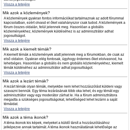
Vissza a tetejére
Mik azok a közlemények?
A közlemények gyakran fontos információkat tartalmaznak az adott fórummal
kapcsolatban, ezért olvasd el őket valahányszor csak tudod. A közlemények a
fórum összes oldalán, felül jelennek meg. Hasonlóan a globális
közleményekhez, közlemények küldéséhez is az adminisztrátor adhat
jogosultságot.
Vissza a tetejére
Mik azok a kiemelt témák?
A kiemelt témák a közlemények alatt jelennek meg a fórumokban, de csak az
első oldalon. Gyakran elég fontosak, úgyhogy érdemes őket elolvasnod, ha
lehetséges. Hasonlóan a globális és nem globális közleményekhez, kiemelt
témák küldéséhez az adminisztrátor adhat jogosultságot.
Vissza a tetejére
Mik azok a lezárt témák?
A lezárt témák olyan témák, melyekbe nem lehet hozzászólást küldeni vagy
szavazni bennük. Egy téma lezárásának több oka lehet, és egy témát egy
adminisztrátor vagy egy moderátor zárhat le. Ha a fórum adminisztrátora
megadta a szükséges jogosultságokat, lehetőséged lehet lezárni a saját
témáidat.
Vissza a tetejére
Mik azok a téma ikonok?
A téma ikonok kis képek, melyeket a küldő társít a hozzászólásához
jelképezve annak tartalmát. A téma ikonok használatának lehetősége az