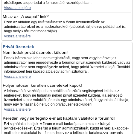
elsődleges csoportodat a felhasználói vezérlőpultban.
Vissza a tetejére
Mi az az „A csapat” link?
Ezen az oldalon egy listát találhatsz a fórum üzemeltetőiről: az
adminisztrátorokról és a moderátorokról (utóbbiaknál jelezve például azt is,
hogy melyik fórumot moderálják).
Vissza a tetejére
Privát üzenetek
Nem tudok privát üzenetet küldeni!
Ennek három oka lehet: nem regisztráltál, vagy nem vagy belépve; az
adminisztrátor nem engedélyezte a fórumon privát üzenetek küldését; vagy az
adminisztrátor nem engedélyezte neked, hogy privát üzenetet küldjél. További
információért lépj kapcsolatba egy adminisztrátorral.
Vissza a tetejére
Folyamatosan kéretlen üzeneteket kapok!
A felhasználói vezérlőpultban beállítható szűrők segítségével letilthatsz
embereket, hogy ne tudjanak neked privát üzenetet küldeni. Ha sértegető
üzeneteket kapsz valakitől, értesíts egy adminisztrátort, ő ugyanis beállíthatja,
hogy egy felhasználó ne tudjon privát üzenetet küldeni.
Vissza a tetejére
Kéretlen vagy sértegető e-mailt kaptam valakitől a fórumról!
Ezt sajnálattal halljuk. A fórum e-mail funkciója tartalmaz ez irányú
óvintézkedéseket. Értesítsd a fórum adminisztrátorát, küldd el neki a kapott e-
mail teljes másolatát is – fontos, hogy ez a fejlécet is tartalmazza, ugyanis