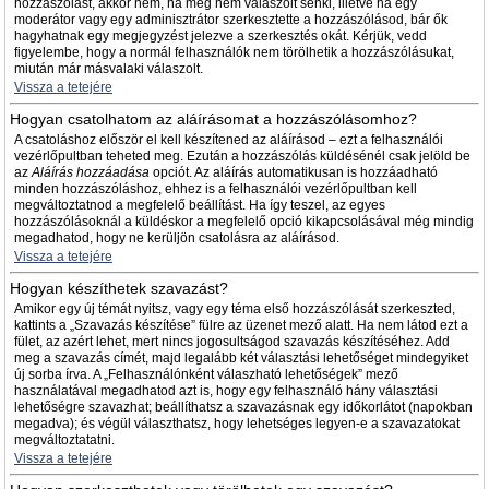
hozzászólást, akkor nem, ha még nem válaszolt senki, illetve ha egy
moderátor vagy egy adminisztrátor szerkesztette a hozzászólásod, bár ők
hagyhatnak egy megjegyzést jelezve a szerkesztés okát. Kérjük, vedd
figyelembe, hogy a normál felhasználók nem törölhetik a hozzászólásukat,
miután már másvalaki válaszolt.
Vissza a tetejére
Hogyan csatolhatom az aláírásomat a hozzászólásomhoz?
A csatoláshoz először el kell készítened az aláírásod – ezt a felhasználói
vezérlőpultban teheted meg. Ezután a hozzászólás küldésénél csak jelöld be
az
Aláírás hozzáadása
opciót. Az aláírás automatikusan is hozzáadható
minden hozzászóláshoz, ehhez is a felhasználói vezérlőpultban kell
megváltoztatnod a megfelelő beállítást. Ha így teszel, az egyes
hozzászólásoknál a küldéskor a megfelelő opció kikapcsolásával még mindig
megadhatod, hogy ne kerüljön csatolásra az aláírásod.
Vissza a tetejére
Hogyan készíthetek szavazást?
Amikor egy új témát nyitsz, vagy egy téma első hozzászólását szerkeszted,
kattints a „Szavazás készítése” fülre az üzenet mező alatt. Ha nem látod ezt a
fület, az azért lehet, mert nincs jogosultságod szavazás készítéséhez. Add
meg a szavazás címét, majd legalább két választási lehetőséget mindegyiket
új sorba írva. A „Felhasználónként válaszható lehetőségek” mező
használatával megadhatod azt is, hogy egy felhasználó hány választási
lehetőségre szavazhat; beállíthatsz a szavazásnak egy időkorlátot (napokban
megadva); és végül választhatsz, hogy lehetséges legyen-e a szavazatokat
megváltoztatatni.
Vissza a tetejére