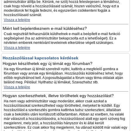
adminisztrátor állítja be. Kérünk, ne szólj hozzá feleslegesen a témákhoz,
csak hogy növeld a hozzászólásaid számát, hiszen valószínű, hogy ezt a
moderátorok fel fogják fedezni, és egyszerűen csökkenteni fogják a
hozzászólásaid számát.
Vissza a tetejére
Miért kell bejelentkeznem e-mail küldéséhez?
Csak regisztrált felhasználók küldhetnek e-mailt a beépített e-mail funkció
segítségével (ha az adminisztrátor bekapcsolta ezt a lehetőséget). Ez a
névtelen emberek nemkívánt leveleinek elkerülése végett szükséges.
Vissza a tetejére
Hozzászólással kapcsolatos kérdések
Hogyan készíthetek egy új témát egy fórumban?
Ha egy fórumban új témát szeretnél nyitni, kattints a megfelelő gombra a
fórumban vagy annak egy témájában. Hozzászólás küldéséhez lehet, hogy
előbb regisztrálnod kell. A jogosultságaidat a fórum vagy téma oldalak alján
találod meg. Például: Nyithatsz új témákat, Szavazhatsz stb.
Vissza a tetejére
Hogyan szerkeszthetek, illetve törölhetek egy hozzászólást?
Ha nem vagy adminisztrátor vagy moderátor, akkor csak azokat a
hozzászólásokat szerkesztheted vagy törölheted, melyeket te küldtél. Egy
hozzászólást a szerkesztés gombra kattintva tudsz szerkeszteni, általában
csak a beküldés utáni korlátozott időtartamban. Abban az esetben, ha valaki
már válaszolt a hozzászólásodra, a hozzászólásod alatt egy apró szöveg fog
megjelenni, mely jelzi, a hozzászólás hányszor és ki által került
szerkesztésre. Ez csak akkor fog megjelenni, ha utánad küldött már valaki egy