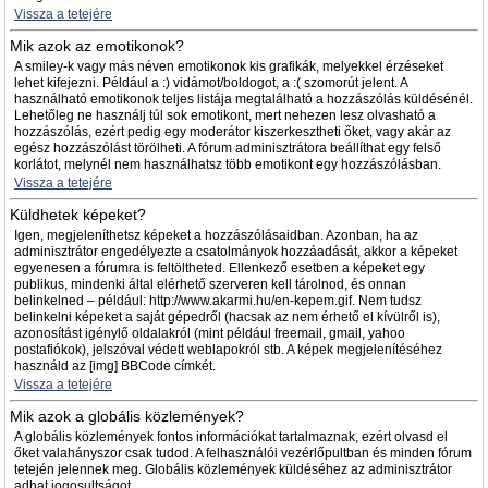
Vissza a tetejére
Mik azok az emotikonok?
A smiley-k vagy más néven emotikonok kis grafikák, melyekkel érzéseket
lehet kifejezni. Például a :) vidámot/boldogot, a :( szomorút jelent. A
használható emotikonok teljes listája megtalálható a hozzászólás küldésénél.
Lehetőleg ne használj túl sok emotikont, mert nehezen lesz olvasható a
hozzászólás, ezért pedig egy moderátor kiszerkesztheti őket, vagy akár az
egész hozzászólást törölheti. A fórum adminisztrátora beállíthat egy felső
korlátot, melynél nem használhatsz több emotikont egy hozzászólásban.
Vissza a tetejére
Küldhetek képeket?
Igen, megjeleníthetsz képeket a hozzászólásaidban. Azonban, ha az
adminisztrátor engedélyezte a csatolmányok hozzáadását, akkor a képeket
egyenesen a fórumra is feltöltheted. Ellenkező esetben a képeket egy
publikus, mindenki által elérhető szerveren kell tárolnod, és onnan
belinkelned – például: http://www.akarmi.hu/en-kepem.gif. Nem tudsz
belinkelni képeket a saját gépedről (hacsak az nem érhető el kívülről is),
azonosítást igénylő oldalakról (mint például freemail, gmail, yahoo
postafiókok), jelszóval védett weblapokról stb. A képek megjelenítéséhez
használd az [img] BBCode címkét.
Vissza a tetejére
Mik azok a globális közlemények?
A globális közlemények fontos információkat tartalmaznak, ezért olvasd el
őket valahányszor csak tudod. A felhasználói vezérlőpultban és minden fórum
tetején jelennek meg. Globális közlemények küldéséhez az adminisztrátor
adhat jogosultságot.