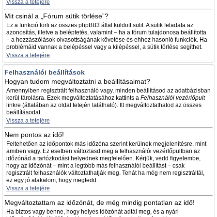
Vissza a tetejére
Mit csinál a „Fórum sütik törlése”?
Ez a funkció törli az összes phpBB3 által küldött sütit. A sütik feladata az
azonosítás, illetve a beléptetés, valamint – ha a fórum tulajdonosa beállította
– a hozzászólások olvasottságának követése és ehhez hasonló funkciók. Ha
problémáid vannak a belépéssel vagy a kilépéssel, a sütik törlése segíthet.
Vissza a tetejére
Felhasználói beállítások
Hogyan tudom megváltoztatni a beállításaimat?
Amennyiben regisztrált felhasználó vagy, minden beállításod az adatbázisban
kerül tárolásra. Ezek megváltoztatásához kattints a
Felhasználói vezérlőpult
linkre (általában az oldal tetején található). Itt megváltoztathatod az összes
beállításodat.
Vissza a tetejére
Nem pontos az idő!
Feltehetően az időpontok más időzóna szerint kerülnek megjelenítésre, mint
amiben vagy. Ez esetben változtasd meg a felhasználói vezérlőpultban az
időzónád a tartózkodási helyednek megfelelően. Kérjük, vedd figyelembe,
hogy az időzónát – mint a legtöbb más felhasználói beállítást – csak
regisztrált felhasználók változtathatják meg. Tehát ha még nem regisztráltál,
ez egy jó alakalom, hogy megtedd.
Vissza a tetejére
Megváltoztattam az időzónát, de még mindig pontatlan az idő!
Ha biztos vagy benne, hogy helyes időzónát adtál meg, és a nyári