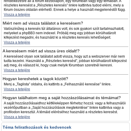
rendelkezésre áll a fórum kezdőlapon, egy fórumban vagy egy témában. A
részletes keresést a „Részletes keresés” linkre kattintva tudod elérni, mely a
fórum összes oldalán elérhető. Ennek a helye a használt megjelenéstől függ.
Vissza a tetejére
Miért nem ad vissza találatot a keresésem?
Valószínűleg a keresés túl általános volt, és sok gyakori szót tartalmazhatott,
melyeket a phpBB3 nem indexel. Próbálj meg egy jobban körülhatárolt
kifejezést megadni, és használd ki a részletes keresés lehetőségeit.
Vissza a tetejére
A keresésem miért ad vissza üres oldalt!?
A keresésed olyan sok találatot adott vissza, hogy azt a webszerver már nem
tudta kezelni. Használd a „Részletes keresést”, jobban körülhatárolt kifejezést
adj meg, és válaszd ki, hogy csak melyik fórumban szeretnél keresni.
Vissza a tetejére
Hogyan kereshetek a tagok között?
Menj a „Taglista” oldalra, és kattints a „Felhasználó keresése” linkre.
Vissza a tetejére
Hogyan találhatom meg a saját hozzászólásaimat és témáimat?
A saját hozzászólásaidhoz kétféleképpen férhetsz hozzá: vagy a felhasználói
vezérlőpultban a „Saját hozzászólások megtekintése” linkre kattintva vagy a
profilodon keresztül. A témáid eléréséhez használd a részletes keresést.
Vissza a tetejére
Téma feliratkozások és kedvencek