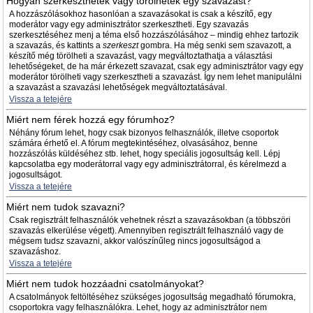
Hogyan szerkeszthetek vagy törölhetek egy szavazást?
A hozzászólásokhoz hasonlóan a szavazásokat is csak a készítő, egy
moderátor vagy egy adminisztrátor szerkesztheti. Egy szavazás
szerkesztéséhez menj a téma első hozzászólásához – mindig ehhez tartozik
a szavazás, és kattints a
szerkeszt
gombra. Ha még senki sem szavazott, a
készítő még törölheti a szavazást, vagy megváltoztathatja a választási
lehetőségeket, de ha már érkezett szavazat, csak egy adminisztrátor vagy egy
moderátor törölheti vagy szerkesztheti a szavazást. Így nem lehet manipulálni
a szavazást a szavazási lehetőségek megváltoztatásával.
Vissza a tetejére
Miért nem férek hozzá egy fórumhoz?
Néhány fórum lehet, hogy csak bizonyos felhasználók, illetve csoportok
számára érhető el. A fórum megtekintéséhez, olvasásához, benne
hozzászólás küldéséhez stb. lehet, hogy speciális jogosultság kell. Lépj
kapcsolatba egy moderátorral vagy egy adminisztrátorral, és kérelmezd a
jogosultságot.
Vissza a tetejére
Miért nem tudok szavazni?
Csak regisztrált felhasználók vehetnek részt a szavazásokban (a többszöri
szavazás elkerülése végett). Amennyiben regisztrált felhasználó vagy de
mégsem tudsz szavazni, akkor valószínűleg nincs jogosultságod a
szavazáshoz.
Vissza a tetejére
Miért nem tudok hozzáadni csatolmányokat?
A csatolmányok feltöltéséhez szükséges jogosultság megadható fórumokra,
csoportokra vagy felhasználókra. Lehet, hogy az adminisztrátor nem