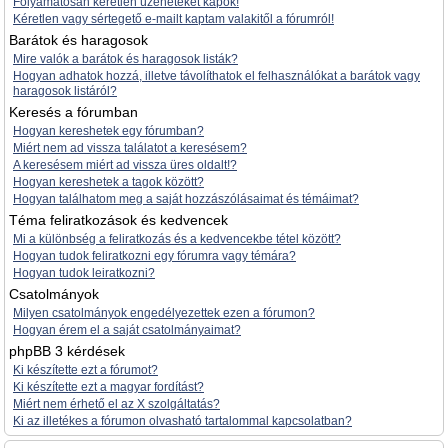
Folyamatosan kéretlen üzeneteket kapok!
Kéretlen vagy sértegető e-mailt kaptam valakitől a fórumról!
Barátok és haragosok
Mire valók a barátok és haragosok listák?
Hogyan adhatok hozzá, illetve távolíthatok el felhasználókat a barátok vagy
haragosok listáról?
Keresés a fórumban
Hogyan kereshetek egy fórumban?
Miért nem ad vissza találatot a keresésem?
A keresésem miért ad vissza üres oldalt!?
Hogyan kereshetek a tagok között?
Hogyan találhatom meg a saját hozzászólásaimat és témáimat?
Téma feliratkozások és kedvencek
Mi a különbség a feliratkozás és a kedvencekbe tétel között?
Hogyan tudok feliratkozni egy fórumra vagy témára?
Hogyan tudok leiratkozni?
Csatolmányok
Milyen csatolmányok engedélyezettek ezen a fórumon?
Hogyan érem el a saját csatolmányaimat?
phpBB 3 kérdések
Ki készítette ezt a fórumot?
Ki készítette ezt a magyar fordítást?
Miért nem érhető el az X szolgáltatás?
Ki az illetékes a fórumon olvasható tartalommal kapcsolatban?