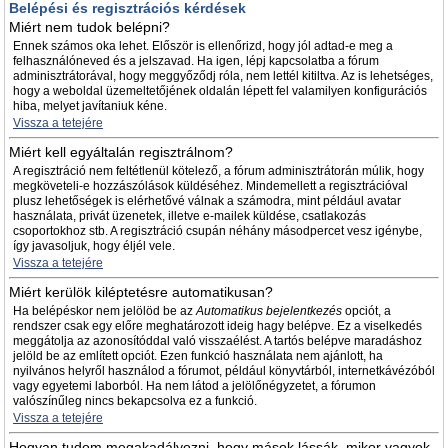
Belépési és regisztrációs kérdések
Miért nem tudok belépni?
Ennek számos oka lehet. Először is ellenőrizd, hogy jól adtad-e meg a
felhasználóneved és a jelszavad. Ha igen, lépj kapcsolatba a fórum
adminisztrátorával, hogy meggyőződj róla, nem lettél kitiltva. Az is lehetséges,
hogy a weboldal üzemeltetőjének oldalán lépett fel valamilyen konfigurációs
hiba, melyet javítaniuk kéne.
Vissza a tetejére
Miért kell egyáltalán regisztrálnom?
A regisztráció nem feltétlenül kötelező, a fórum adminisztrátorán múlik, hogy
megköveteli-e hozzászólások küldéséhez. Mindemellett a regisztrációval
plusz lehetőségek is elérhetővé válnak a számodra, mint például avatar
használata, privát üzenetek, illetve e-mailek küldése, csatlakozás
csoportokhoz stb. A regisztráció csupán néhány másodpercet vesz igénybe,
így javasoljuk, hogy éljél vele.
Vissza a tetejére
Miért kerülök kiléptetésre automatikusan?
Ha belépéskor nem jelölöd be az
Automatikus bejelentkezés
opciót, a
rendszer csak egy előre meghatározott ideig hagy belépve. Ez a viselkedés
meggátolja az azonosítóddal való visszaélést. A tartós belépve maradáshoz
jelöld be az említett opciót. Ezen funkció használata nem ajánlott, ha
nyilvános helyről használod a fórumot, például könyvtárból, internetkávézóból
vagy egyetemi laborból. Ha nem látod a jelölőnégyzetet, a fórumon
valószínűleg nincs bekapcsolva ez a funkció.
Vissza a tetejére
Hogyan tudom megakadályozni, hogy mások lássák, mikor vagyok