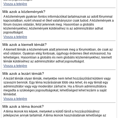
Vissza a tetejére
Mik azok a közlemények?
A közlemények gyakran fontos információkat tartalmaznak az adott fórummal
kapcsolatban, ezért olvasd el őket valahányszor csak tudod. A közlemények a
fórum összes oldalán, felül jelennek meg. Hasonlóan a globális
közleményekhez, közlemények küldéséhez is az adminisztrátor adhat
jogosultságot.
Vissza a tetejére
Mik azok a kiemelt témák?
A kiemelt témák a közlemények alatt jelennek meg a fórumokban, de csak az
első oldalon. Gyakran elég fontosak, úgyhogy érdemes őket elolvasnod, ha
lehetséges. Hasonlóan a globális és nem globális közleményekhez, kiemelt
témák küldéséhez az adminisztrátor adhat jogosultságot.
Vissza a tetejére
Mik azok a lezárt témák?
A lezárt témák olyan témák, melyekbe nem lehet hozzászólást küldeni vagy
szavazni bennük. Egy téma lezárásának több oka lehet, és egy témát egy
adminisztrátor vagy egy moderátor zárhat le. Ha a fórum adminisztrátora
megadta a szükséges jogosultságokat, lehetőséged lehet lezárni a saját
témáidat.
Vissza a tetejére
Mik azok a téma ikonok?
A téma ikonok kis képek, melyeket a küldő társít a hozzászólásához
jelképezve annak tartalmát. A téma ikonok használatának lehetősége az