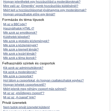
Hogyan jelenthetek egy hozzászólást a moderátoroknak?
Mire való az „Elmentés” gomb hozzászólás küldésénél?
Miért kell a hozzászólásomat jóváhagynia egy moderátornak?
Hogyan ugraszthatok előre egy témát?
Formázás és téma típusok
Mi az a BBCode?
Használhatok HTML-t?
Mik azok az emotikonok?
Küldhetek képeket?
Mik azok a globális közlemények?
Mik azok a közlemények?
Mik azok a kiemelt témák?
Mik azok a lezárt témák?
Mik azok a téma ikonok?
Felhasználói szintek és csoportok
Kik azok az adminisztrátorok?
Kik azok a moderátorok?
Mik azok a csoportok?
Hol látom a csoportokat, és hogyan csatlakozhatok egyhez?
Hogyan lehetek csoportvezető?
Miért jelenik meg néhány csoport más színnel?
Mi az az „elsődleges csoport”?
Mi az az „A csapat” link?
Privát üzenetek
Nem tudok privát üzenetet küldeni!