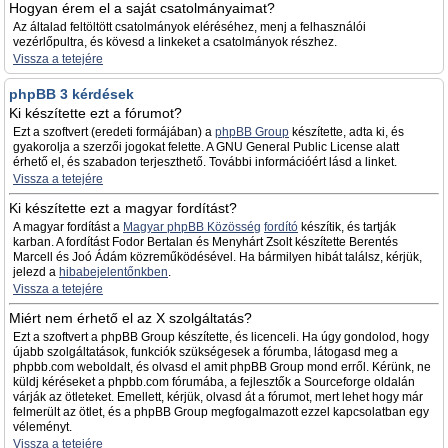
Hogyan érem el a saját csatolmányaimat?
Az általad feltöltött csatolmányok eléréséhez, menj a felhasználói
vezérlőpultra, és kövesd a linkeket a csatolmányok részhez.
Vissza a tetejére
phpBB 3 kérdések
Ki készítette ezt a fórumot?
Ezt a szoftvert (eredeti formájában) a
phpBB Group
készítette, adta ki, és
gyakorolja a szerzői jogokat felette. A GNU General Public License alatt
érhető el, és szabadon terjeszthető. További információért lásd a linket.
Vissza a tetejére
Ki készítette ezt a magyar fordítást?
A magyar fordítást a
Magyar phpBB Közösség
fordító
készítik, és tartják
karban. A fordítást Fodor Bertalan és Menyhárt Zsolt készítette Berentés
Marcell és Joó Ádám közreműködésével. Ha bármilyen hibát találsz, kérjük,
jelezd a
hibabejelentőnkben
.
Vissza a tetejére
Miért nem érhető el az X szolgáltatás?
Ezt a szoftvert a phpBB Group készítette, és licenceli. Ha úgy gondolod, hogy
újabb szolgáltatások, funkciók szükségesek a fórumba, látogasd meg a
phpbb.com weboldalt, és olvasd el amit phpBB Group mond erről. Kérünk, ne
küldj kéréseket a phpbb.com fórumába, a fejlesztők a Sourceforge oldalán
várják az ötleteket. Emellett, kérjük, olvasd át a fórumot, mert lehet hogy már
felmerült az ötlet, és a phpBB Group megfogalmazott ezzel kapcsolatban egy
véleményt.
Vissza a tetejére