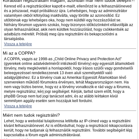
Korábban regisztráltam magam, azonban már nem tudok belépni?!
Keresd elő a regisztrációkor kapott e-mailt, ellenőrizd le a felhasználóneved
és a jelszavad, majd próbálkozz újra. Lehetséges, hogy az adminisztrátor
valamilyen okból kifolyólag inaktiválta, vagy törölte az azonosítód. Ez
utóbbinak egy lehetséges oka, hogy nem küldtél egy hozzászólást se.
Néhány fórumon ugyanis szokás, hogy bizonyos időközönként eltávolítják az
olyan felhasználókat, akik nem küldtek hozzászólást, hogy csökkentsék az
adatbázis méretét. Próbálj meg újra regisztrálni és bekapcsolódni a
társalgásba.
Vissza a tetejére
Mi az a COPPA?
A COPPA, vagyis az 1998-as „Child Online Privacy and Protection Act”
(gyerekek online adatvédelméről intézkedő törvény) egy egyesült államokbeli
törvény, mely megköveteli a honlapoktól, hogy írásos szülői vagy gondviselői
beleegyezéssel rendelkezzenek 13 éven aluli személyektől való
adatgyűjtéshez. Ez a törvény csak az Amerikai Egyesült Államokban lévő
szervereken működő fórumokra érvényes, tehát Magyarországon nem. Ha
nem vagy biztos benne, hogy ez a törvény vonatkozik-e rád vagy a fórumra,
melyre regisztrálsz, kérj jogi segítséget. Kérjük, tartsd szem előtt, hogy a
phpBB Group nem tud jogi tanácsot adni, és az alább leírtakon kívül
semmilyen aggály esetén sem hozzájuk kell fordulni.
Vissza a tetejére
Miért nem tudok regisztrálni?
Lehet, hogy a weboldal tulajdonosa letiltotta az IP-címed vagy a regisztrálni
kívánt felhasználónevet. Az is előfordulhat, hogy a regisztráció kikapcsolásra
került, hogy ne tudjanak új felhasználók regisztrálni. További segítségért lépj
kapcsolatba a fórum egyik adminisztrátorával.