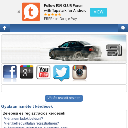
Gyakran ismételt kérdések
Follow E39 KLUB Fórum
with Tapatalk for Android
VIEW
FREE - on Google Play
Váltás asztali nézetre
Gyakran ismételt kérdések
Belépési és regisztrációs kérdések
Miért nem tudok belépni?
Miért kell egyáltalán regisztrálnom?