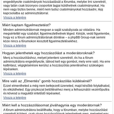
engedélyezte csatolmányok hozzáadását a fórumba, melybe írni szeretnél,
vagy talán csak bizonyos csoportok tagjai küldhetnek csatolmányokat. Ha
nem vagy biztos benne, miért nem tudsz csatolmányokat hozzáadni, lépj
kapcsolatba az adminisztrátorral.
Vissza a tetejére
Miért kaptam figyelmeztetést?
Minden adminisztrátornak megvan a saját szabályzata az oldalára. Ha
megsértettél egy szabályt, figyelmeztethetnek téged. Kérjük, vedd figyelembe,
hogy ez a fórum adminisztrátorának döntése – a phpBB Group-nak semmi
köze nincs a fórumokon kiosztott figyelmeztetésekhez.
Vissza a tetejére
Hogyan jelenthetek egy hozzászólást a moderátoroknak?
Menj a hozzászóláshoz, melyet jelenteni szeretnél, és ha a fórum
adminisztrátora engedélyezte, látnod kell egy gombot, mely erre való. Ha erre
kattintasz, végigkísérésre kerülsz a hozzászólás jelentéséhez szükséges
lépéseken.
Vissza a tetejére
Mire való az „Elmentés” gomb hozzászólás küldésénél?
Ezzel elmentheted a még nem befejezett üzeneted, majd később folytathatod,
és elküldheted. Egy piszkozat betöltéséhez menj a felhasználói vezérlőpultra
és kövesd a maguktól értetődő lépéseket.
Vissza a tetejére
Miért kell a hozzászólásomat jóváhagynia egy moderátornak?
A fórum adminisztrátora beállíthatta, hogy a fórumban, melybe hozzászólást
szeretnél küldeni, csak olyan hozzászólások jelenhetnek meg, melyeket egy