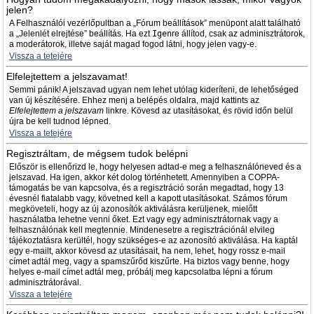
jelen?
A Felhasználói vezérlőpultban a „Fórum beállítások” menüpont alatt található
a „Jelenlét elrejtése” beállítás. Ha ezt
Igen
re állítod, csak az adminisztrátorok,
a moderátorok, illetve saját magad fogod látni, hogy jelen vagy-e.
Vissza a tetejére
Elfelejtettem a jelszavamat!
Semmi pánik! A jelszavad ugyan nem lehet utólag kideríteni, de lehetőséged
van új készítésére. Ehhez menj a belépés oldalra, majd kattints az
Elfelejtettem a jelszavam
linkre. Kövesd az utasításokat, és rövid időn belül
újra be kell tudnod lépned.
Vissza a tetejére
Regisztráltam, de mégsem tudok belépni
Először is ellenőrizd le, hogy helyesen adtad-e meg a felhasználóneved és a
jelszavad. Ha igen, akkor két dolog történhetett. Amennyiben a COPPA-
támogatás be van kapcsolva, és a regisztráció során megadtad, hogy 13
évesnél fiatalabb vagy, követned kell a kapott utasításokat. Számos fórum
megköveteli, hogy az új azonosítók aktiválásra kerüljenek, mielőtt
használatba lehetne venni őket. Ezt vagy egy adminisztrátornak vagy a
felhasználónak kell megtennie. Mindenesetre a regisztrációnál elvileg
tájékoztatásra kerültél, hogy szükséges-e az azonosító aktiválása. Ha kaptál
egy e-mailt, akkor kövesd az utasításait, ha nem, lehet, hogy rossz e-mail
címet adtál meg, vagy a spamszűrőd kiszűrte. Ha biztos vagy benne, hogy
helyes e-mail címet adtál meg, próbálj meg kapcsolatba lépni a fórum
adminisztrátorával.
Vissza a tetejére