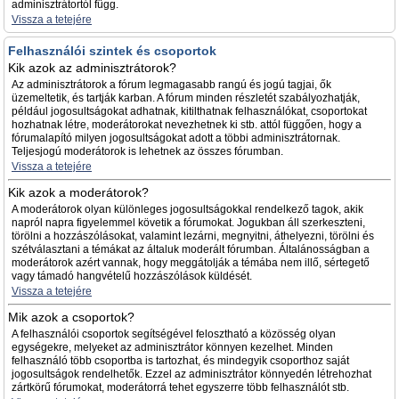
adminisztrátortól függ.
Vissza a tetejére
Felhasználói szintek és csoportok
Kik azok az adminisztrátorok?
Az adminisztrátorok a fórum legmagasabb rangú és jogú tagjai, ők
üzemeltetik, és tartják karban. A fórum minden részletét szabályozhatják,
például jogosultságokat adhatnak, kitilthatnak felhasználókat, csoportokat
hozhatnak létre, moderátorokat nevezhetnek ki stb. attól függően, hogy a
fórumalapító milyen jogosultságokat adott a többi adminisztrátornak.
Teljesjogú moderátorok is lehetnek az összes fórumban.
Vissza a tetejére
Kik azok a moderátorok?
A moderátorok olyan különleges jogosultságokkal rendelkező tagok, akik
napról napra figyelemmel követik a fórumokat. Jogukban áll szerkeszteni,
törölni a hozzászólásokat, valamint lezárni, megnyitni, áthelyezni, törölni és
szétválasztani a témákat az általuk moderált fórumban. Általánosságban a
moderátorok azért vannak, hogy meggátolják a témába nem illő, sértegető
vagy támadó hangvételű hozzászólások küldését.
Vissza a tetejére
Mik azok a csoportok?
A felhasználói csoportok segítségével felosztható a közösség olyan
egységekre, melyeket az adminisztrátor könnyen kezelhet. Minden
felhasználó több csoportba is tartozhat, és mindegyik csoporthoz saját
jogosultságok rendelhetők. Ezzel az adminisztrátor könnyedén létrehozhat
zártkörű fórumokat, moderátorrá tehet egyszerre több felhasználót stb.