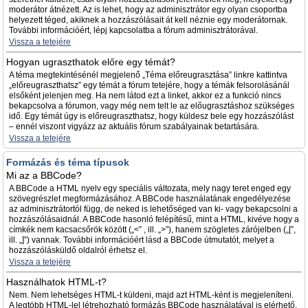
moderátor átnézett. Az is lehet, hogy az adminisztrátor egy olyan csoportba
helyezett téged, akiknek a hozzászólásait át kell néznie egy moderátornak.
További információért, lépj kapcsolatba a fórum adminisztrátorával.
Vissza a tetejére
Hogyan ugraszthatok előre egy témát?
A téma megtekintésénél megjelenő „Téma előreugrasztása” linkre kattintva
„előreugraszthatsz” egy témát a fórum tetejére, hogy a témák felsorolásánál
elsőként jelenjen meg. Ha nem látod ezt a linket, akkor ez a funkció nincs
bekapcsolva a fórumon, vagy még nem telt le az előugrasztáshoz szükséges
idő. Egy témát úgy is előreugraszthatsz, hogy küldesz bele egy hozzászólást
– ennél viszont vigyázz az aktuális fórum szabályainak betartására.
Vissza a tetejére
Formázás és téma típusok
Mi az a BBCode?
A BBCode a HTML nyelv egy speciális változata, mely nagy teret enged egy
szövegrészlet megformázásához. A BBCode használatának engedélyezése
az adminisztrátortól függ, de neked is lehetőséged van ki- vagy bekapcsolni a
hozzászólásaidnál. A BBCode hasonló felépítésű, mint a HTML, kivéve hogy a
címkék nem kacsacsőrök között („<” , ill. „>”), hanem szögletes zárójelben („[”,
ill. „]”) vannak. További információért lásd a BBCode útmutatót, melyet a
hozzászólásküldő oldalról érhetsz el.
Vissza a tetejére
Használhatok HTML-t?
Nem. Nem lehetséges HTML-t küldeni, majd azt HTML-ként is megjeleníteni.
A legtöbb HTML-lel létrehozható formázás BBCode használatával is elérhető.