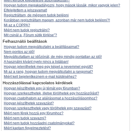
Miért kerülök kiléptetésre automatikusan?
Hogyan tudom megakadályozni, hogy mások lássák, mikor vagyok jelen?
Elfelejtettem a jelszavamat!
Regisztráltam, de mégsem tudok belépni
Korábban regisztráltam magam, azonban már nem tudok belépni?!
Mi az a COPPA?
Miért nem tudok regisztrálni?
Mit csinál a „Fórum sütik törlése”?
Felhasználói beállítások
Hogyan tudom megváltoztatni a beállításaimat?
Nem pontos az idő!
Megváltoztattam az időzónát, de még mindig pontatlan az idő!
A használni kívánt nyelv nincs a listában!
Hogyan jeleníthetek meg egy képet a nevemmel együtt?
Mi az a rang, hogyan tudom megváltoztatni a rangomat?
Miért kell bejelentkeznem e-mail küldéséhez?
Hozzászólással kapcsolatos kérdések
Hogyan készíthetek egy új témát egy fórumban?
Hogyan szerkeszthetek, illetve törölhetek egy hozzászólást?
Hogyan csatolhatom az aláírásomat a hozzászólásomhoz?
Hogyan készíthetek szavazást?
Hogyan szerkeszthetek vagy törölhetek egy szavazást?
Miért nem férek hozzá egy fórumhoz?
Miért nem tudok szavazni?
Miért nem tudok hozzáadni csatolmányokat?
Miért kaptam figyelmeztetést?