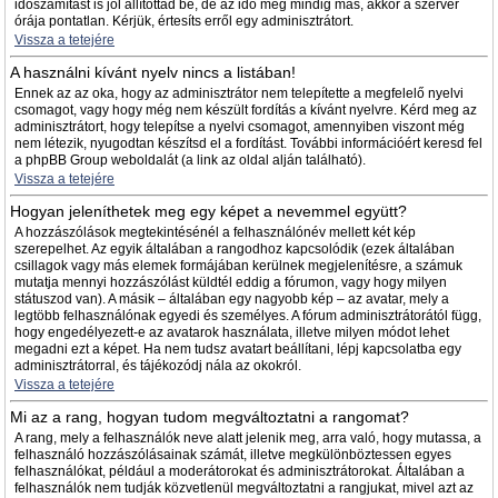
időszámítást is jól állítottad be, de az idő még mindig más, akkor a szerver
órája pontatlan. Kérjük, értesíts erről egy adminisztrátort.
Vissza a tetejére
A használni kívánt nyelv nincs a listában!
Ennek az az oka, hogy az adminisztrátor nem telepítette a megfelelő nyelvi
csomagot, vagy hogy még nem készült fordítás a kívánt nyelvre. Kérd meg az
adminisztrátort, hogy telepítse a nyelvi csomagot, amennyiben viszont még
nem létezik, nyugodtan készítsd el a fordítást. További információért keresd fel
a phpBB Group weboldalát (a link az oldal alján található).
Vissza a tetejére
Hogyan jeleníthetek meg egy képet a nevemmel együtt?
A hozzászólások megtekintésénél a felhasználónév mellett két kép
szerepelhet. Az egyik általában a rangodhoz kapcsolódik (ezek általában
csillagok vagy más elemek formájában kerülnek megjelenítésre, a számuk
mutatja mennyi hozzászólást küldtél eddig a fórumon, vagy hogy milyen
státuszod van). A másik – általában egy nagyobb kép – az avatar, mely a
legtöbb felhasználónak egyedi és személyes. A fórum adminisztrátorától függ,
hogy engedélyezett-e az avatarok használata, illetve milyen módot lehet
megadni ezt a képet. Ha nem tudsz avatart beállítani, lépj kapcsolatba egy
adminisztrátorral, és tájékozódj nála az okokról.
Vissza a tetejére
Mi az a rang, hogyan tudom megváltoztatni a rangomat?
A rang, mely a felhasználók neve alatt jelenik meg, arra való, hogy mutassa, a
felhasználó hozzászólásainak számát, illetve megkülönböztessen egyes
felhasználókat, például a moderátorokat és adminisztrátorokat. Általában a
felhasználók nem tudják közvetlenül megváltoztatni a rangjukat, mivel azt az