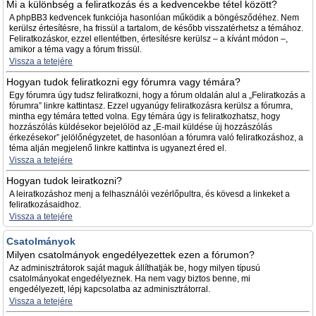
Mi a különbség a feliratkozás és a kedvencekbe tétel között?
A phpBB3 kedvencek funkciója hasonlóan működik a böngésződéhez. Nem
kerülsz értesítésre, ha frissül a tartalom, de később visszatérhetsz a témához.
Feliratkozáskor, ezzel ellentétben, értesítésre kerülsz – a kívánt módon –,
amikor a téma vagy a fórum frissül.
Vissza a tetejére
Hogyan tudok feliratkozni egy fórumra vagy témára?
Egy fórumra úgy tudsz feliratkozni, hogy a fórum oldalán alul a „Feliratkozás a
fórumra” linkre kattintasz. Ezzel ugyanúgy feliratkozásra kerülsz a fórumra,
mintha egy témára tetted volna. Egy témára úgy is feliratkozhatsz, hogy
hozzászólás küldésekor bejelölöd az „E-mail küldése új hozzászólás
érkezésekor” jelölőnégyzetet, de hasonlóan a fórumra való feliratkozáshoz, a
téma alján megjelenő linkre kattintva is ugyanezt éred el.
Vissza a tetejére
Hogyan tudok leiratkozni?
A leiratkozáshoz menj a felhasználói vezérlőpultra, és kövesd a linkeket a
feliratkozásaidhoz.
Vissza a tetejére
Csatolmányok
Milyen csatolmányok engedélyezettek ezen a fórumon?
Az adminisztrátorok saját maguk állíthatják be, hogy milyen típusú
csatolmányokat engedélyeznek. Ha nem vagy biztos benne, mi
engedélyezett, lépj kapcsolatba az adminisztrátorral.
Vissza a tetejére