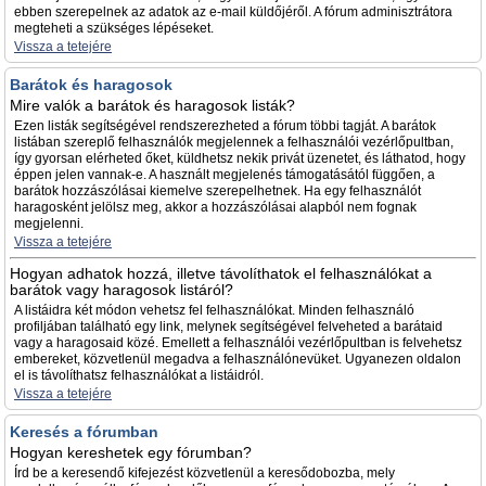
ebben szerepelnek az adatok az e-mail küldőjéről. A fórum adminisztrátora
megteheti a szükséges lépéseket.
Vissza a tetejére
Barátok és haragosok
Mire valók a barátok és haragosok listák?
Ezen listák segítségével rendszerezheted a fórum többi tagját. A barátok
listában szereplő felhasználók megjelennek a felhasználói vezérlőpultban,
így gyorsan elérheted őket, küldhetsz nekik privát üzenetet, és láthatod, hogy
éppen jelen vannak-e. A használt megjelenés támogatásától függően, a
barátok hozzászólásai kiemelve szerepelhetnek. Ha egy felhasználót
haragosként jelölsz meg, akkor a hozzászólásai alapból nem fognak
megjelenni.
Vissza a tetejére
Hogyan adhatok hozzá, illetve távolíthatok el felhasználókat a
barátok vagy haragosok listáról?
A listáidra két módon vehetsz fel felhasználókat. Minden felhasználó
profiljában található egy link, melynek segítségével felveheted a barátaid
vagy a haragosaid közé. Emellett a felhasználói vezérlőpultban is felvehetsz
embereket, közvetlenül megadva a felhasználónevüket. Ugyanezen oldalon
el is távolíthatsz felhasználókat a listáidról.
Vissza a tetejére
Keresés a fórumban
Hogyan kereshetek egy fórumban?
Írd be a keresendő kifejezést közvetlenül a keresődobozba, mely