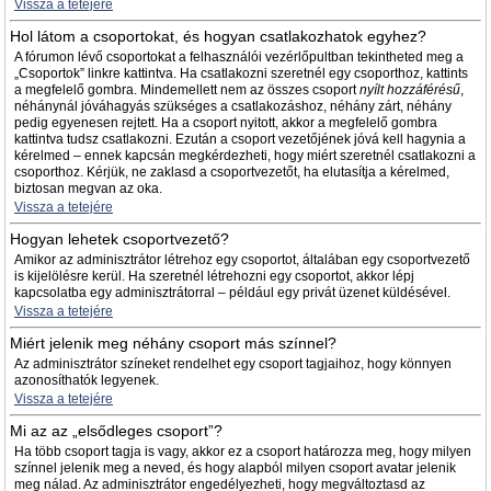
Vissza a tetejére
Hol látom a csoportokat, és hogyan csatlakozhatok egyhez?
A fórumon lévő csoportokat a felhasználói vezérlőpultban tekintheted meg a
„Csoportok” linkre kattintva. Ha csatlakozni szeretnél egy csoporthoz, kattints
a megfelelő gombra. Mindemellett nem az összes csoport
nyílt hozzáférésű
,
néhánynál jóváhagyás szükséges a csatlakozáshoz, néhány zárt, néhány
pedig egyenesen rejtett. Ha a csoport nyitott, akkor a megfelelő gombra
kattintva tudsz csatlakozni. Ezután a csoport vezetőjének jóvá kell hagynia a
kérelmed – ennek kapcsán megkérdezheti, hogy miért szeretnél csatlakozni a
csoporthoz. Kérjük, ne zaklasd a csoportvezetőt, ha elutasítja a kérelmed,
biztosan megvan az oka.
Vissza a tetejére
Hogyan lehetek csoportvezető?
Amikor az adminisztrátor létrehoz egy csoportot, általában egy csoportvezető
is kijelölésre kerül. Ha szeretnél létrehozni egy csoportot, akkor lépj
kapcsolatba egy adminisztrátorral – például egy privát üzenet küldésével.
Vissza a tetejére
Miért jelenik meg néhány csoport más színnel?
Az adminisztrátor színeket rendelhet egy csoport tagjaihoz, hogy könnyen
azonosíthatók legyenek.
Vissza a tetejére
Mi az az „elsődleges csoport”?
Ha több csoport tagja is vagy, akkor ez a csoport határozza meg, hogy milyen
színnel jelenik meg a neved, és hogy alapból milyen csoport avatar jelenik
meg nálad. Az adminisztrátor engedélyezheti, hogy megváltoztasd az