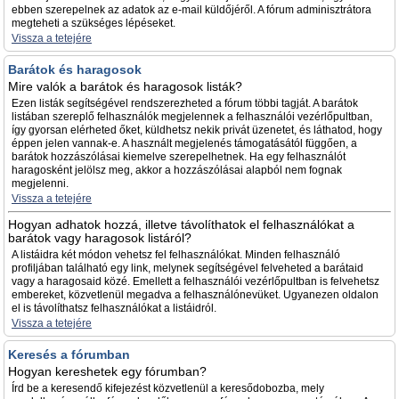
ebben szerepelnek az adatok az e-mail küldőjéről. A fórum adminisztrátora
megteheti a szükséges lépéseket.
Vissza a tetejére
Barátok és haragosok
Mire valók a barátok és haragosok listák?
Ezen listák segítségével rendszerezheted a fórum többi tagját. A barátok
listában szereplő felhasználók megjelennek a felhasználói vezérlőpultban,
így gyorsan elérheted őket, küldhetsz nekik privát üzenetet, és láthatod, hogy
éppen jelen vannak-e. A használt megjelenés támogatásától függően, a
barátok hozzászólásai kiemelve szerepelhetnek. Ha egy felhasználót
haragosként jelölsz meg, akkor a hozzászólásai alapból nem fognak
megjelenni.
Vissza a tetejére
Hogyan adhatok hozzá, illetve távolíthatok el felhasználókat a
barátok vagy haragosok listáról?
A listáidra két módon vehetsz fel felhasználókat. Minden felhasználó
profiljában található egy link, melynek segítségével felveheted a barátaid
vagy a haragosaid közé. Emellett a felhasználói vezérlőpultban is felvehetsz
embereket, közvetlenül megadva a felhasználónevüket. Ugyanezen oldalon
el is távolíthatsz felhasználókat a listáidról.
Vissza a tetejére
Keresés a fórumban
Hogyan kereshetek egy fórumban?
Írd be a keresendő kifejezést közvetlenül a keresődobozba, mely