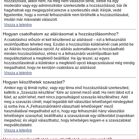
hozzászólást, akkor nem, ha még nem válaszolt senki, illetve ha egy
moderátor vagy egy adminisztrátor szerkesztette a hozzászólásod, bár ők
hagyhatnak egy megjegyzést jelezve a szerkesztés okát. Kérjük, vedd
figyelembe, hogy a normál felhasználók nem törölhetik a hozzászólásukat,
miután már másvalaki válaszolt.
Vissza a tetejére
Hogyan csatolhatom az aláírásomat a hozzászólásomhoz?
A csatoláshoz először el kell készítened az aláírásod – ezt a felhasználói
vezérlőpultban teheted meg. Ezután a hozzászólás küldésénél csak jelöld be
az
Aláírás hozzáadása
opciót. Az aláírás automatikusan is hozzáadható
minden hozzászóláshoz, ehhez is a felhasználói vezérlőpultban kell
megváltoztatnod a megfelelő beállítást. Ha így teszel, az egyes
hozzászólásoknál a küldéskor a megfelelő opció kikapcsolásával még mindig
megadhatod, hogy ne kerüljön csatolásra az aláírásod.
Vissza a tetejére
Hogyan készíthetek szavazást?
Amikor egy új témát nyitsz, vagy egy téma első hozzászólását szerkeszted,
kattints a „Szavazás készítése” fülre az üzenet mező alatt. Ha nem látod ezt a
fület, az azért lehet, mert nincs jogosultságod szavazás készítéséhez. Add
meg a szavazás címét, majd legalább két választási lehetőséget mindegyiket
új sorba írva. A „Felhasználónként válaszható lehetőségek” mező
használatával megadhatod azt is, hogy egy felhasználó hány választási
lehetőségre szavazhat; beállíthatsz a szavazásnak egy időkorlátot (napokban
megadva); és végül választhatsz, hogy lehetséges legyen-e a szavazatokat
megváltoztatatni.
Vissza a tetejére