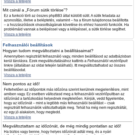
Vissza a tetejére
Mit csinál a „Fórum sütik törlése”?
Ez a funkció törli az összes phpBB3 által küldött sütit. A sütik feladata az
azonosítás, illetve a beléptetés, valamint – ha a fórum tulajdonosa beállította
– a hozzászólások olvasottságának követése és ehhez hasonló funkciók. Ha
problémáid vannak a belépéssel vagy a kilépéssel, a sütik törlése segíthet.
Vissza a tetejére
Felhasználói beállítások
Hogyan tudom megváltoztatni a beállításaimat?
Amennyiben regisztrált felhasználó vagy, minden beállításod az adatbázisban
kerül tárolásra. Ezek megváltoztatásához kattints a
Felhasználói vezérlőpult
linkre (általában az oldal tetején található). Itt megváltoztathatod az összes
beállításodat.
Vissza a tetejére
Nem pontos az idő!
Feltehetően az időpontok más időzóna szerint kerülnek megjelenítésre, mint
amiben vagy. Ez esetben változtasd meg a felhasználói vezérlőpultban az
időzónád a tartózkodási helyednek megfelelően. Kérjük, vedd figyelembe,
hogy az időzónát – mint a legtöbb más felhasználói beállítást – csak
regisztrált felhasználók változtathatják meg. Tehát ha még nem regisztráltál,
ez egy jó alakalom, hogy megtedd.
Vissza a tetejére
Megváltoztattam az időzónát, de még mindig pontatlan az idő!
Ha biztos vagy benne, hogy helyes időzónát adtál meg, és a nyári