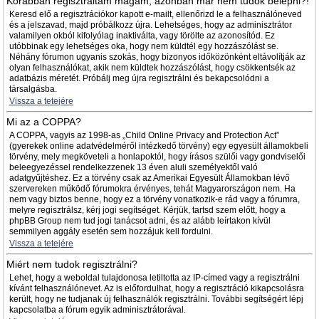
Korábban regisztráltam magam, azonban már nem tudok belépni?!
Keresd elő a regisztrációkor kapott e-mailt, ellenőrizd le a felhasználóneved
és a jelszavad, majd próbálkozz újra. Lehetséges, hogy az adminisztrátor
valamilyen okból kifolyólag inaktiválta, vagy törölte az azonosítód. Ez
utóbbinak egy lehetséges oka, hogy nem küldtél egy hozzászólást se.
Néhány fórumon ugyanis szokás, hogy bizonyos időközönként eltávolítják az
olyan felhasználókat, akik nem küldtek hozzászólást, hogy csökkentsék az
adatbázis méretét. Próbálj meg újra regisztrálni és bekapcsolódni a
társalgásba.
Vissza a tetejére
Mi az a COPPA?
A COPPA, vagyis az 1998-as „Child Online Privacy and Protection Act”
(gyerekek online adatvédelméről intézkedő törvény) egy egyesült államokbeli
törvény, mely megköveteli a honlapoktól, hogy írásos szülői vagy gondviselői
beleegyezéssel rendelkezzenek 13 éven aluli személyektől való
adatgyűjtéshez. Ez a törvény csak az Amerikai Egyesült Államokban lévő
szervereken működő fórumokra érvényes, tehát Magyarországon nem. Ha
nem vagy biztos benne, hogy ez a törvény vonatkozik-e rád vagy a fórumra,
melyre regisztrálsz, kérj jogi segítséget. Kérjük, tartsd szem előtt, hogy a
phpBB Group nem tud jogi tanácsot adni, és az alább leírtakon kívül
semmilyen aggály esetén sem hozzájuk kell fordulni.
Vissza a tetejére
Miért nem tudok regisztrálni?
Lehet, hogy a weboldal tulajdonosa letiltotta az IP-címed vagy a regisztrálni
kívánt felhasználónevet. Az is előfordulhat, hogy a regisztráció kikapcsolásra
került, hogy ne tudjanak új felhasználók regisztrálni. További segítségért lépj
kapcsolatba a fórum egyik adminisztrátorával.