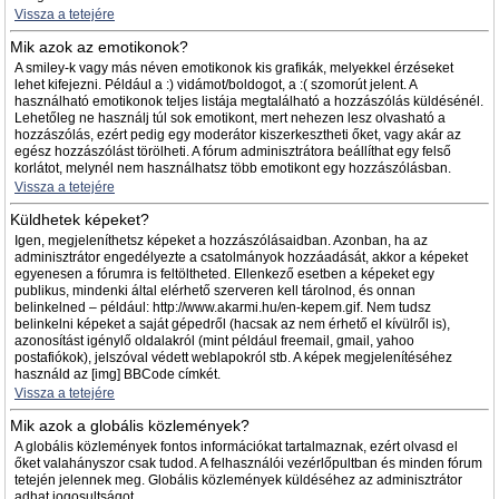
Vissza a tetejére
Mik azok az emotikonok?
A smiley-k vagy más néven emotikonok kis grafikák, melyekkel érzéseket
lehet kifejezni. Például a :) vidámot/boldogot, a :( szomorút jelent. A
használható emotikonok teljes listája megtalálható a hozzászólás küldésénél.
Lehetőleg ne használj túl sok emotikont, mert nehezen lesz olvasható a
hozzászólás, ezért pedig egy moderátor kiszerkesztheti őket, vagy akár az
egész hozzászólást törölheti. A fórum adminisztrátora beállíthat egy felső
korlátot, melynél nem használhatsz több emotikont egy hozzászólásban.
Vissza a tetejére
Küldhetek képeket?
Igen, megjeleníthetsz képeket a hozzászólásaidban. Azonban, ha az
adminisztrátor engedélyezte a csatolmányok hozzáadását, akkor a képeket
egyenesen a fórumra is feltöltheted. Ellenkező esetben a képeket egy
publikus, mindenki által elérhető szerveren kell tárolnod, és onnan
belinkelned – például: http://www.akarmi.hu/en-kepem.gif. Nem tudsz
belinkelni képeket a saját gépedről (hacsak az nem érhető el kívülről is),
azonosítást igénylő oldalakról (mint például freemail, gmail, yahoo
postafiókok), jelszóval védett weblapokról stb. A képek megjelenítéséhez
használd az [img] BBCode címkét.
Vissza a tetejére
Mik azok a globális közlemények?
A globális közlemények fontos információkat tartalmaznak, ezért olvasd el
őket valahányszor csak tudod. A felhasználói vezérlőpultban és minden fórum
tetején jelennek meg. Globális közlemények küldéséhez az adminisztrátor
adhat jogosultságot.