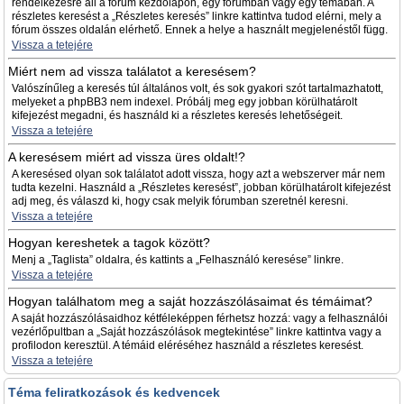
rendelkezésre áll a fórum kezdőlapon, egy fórumban vagy egy témában. A
részletes keresést a „Részletes keresés” linkre kattintva tudod elérni, mely a
fórum összes oldalán elérhető. Ennek a helye a használt megjelenéstől függ.
Vissza a tetejére
Miért nem ad vissza találatot a keresésem?
Valószínűleg a keresés túl általános volt, és sok gyakori szót tartalmazhatott,
melyeket a phpBB3 nem indexel. Próbálj meg egy jobban körülhatárolt
kifejezést megadni, és használd ki a részletes keresés lehetőségeit.
Vissza a tetejére
A keresésem miért ad vissza üres oldalt!?
A keresésed olyan sok találatot adott vissza, hogy azt a webszerver már nem
tudta kezelni. Használd a „Részletes keresést”, jobban körülhatárolt kifejezést
adj meg, és válaszd ki, hogy csak melyik fórumban szeretnél keresni.
Vissza a tetejére
Hogyan kereshetek a tagok között?
Menj a „Taglista” oldalra, és kattints a „Felhasználó keresése” linkre.
Vissza a tetejére
Hogyan találhatom meg a saját hozzászólásaimat és témáimat?
A saját hozzászólásaidhoz kétféleképpen férhetsz hozzá: vagy a felhasználói
vezérlőpultban a „Saját hozzászólások megtekintése” linkre kattintva vagy a
profilodon keresztül. A témáid eléréséhez használd a részletes keresést.
Vissza a tetejére
Téma feliratkozások és kedvencek