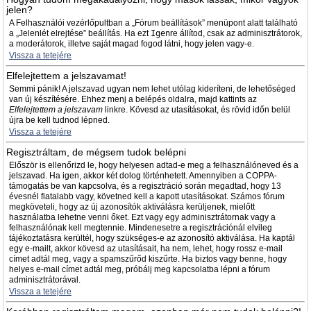
jelen?
A Felhasználói vezérlőpultban a „Fórum beállítások” menüpont alatt található
a „Jelenlét elrejtése” beállítás. Ha ezt
Igen
re állítod, csak az adminisztrátorok,
a moderátorok, illetve saját magad fogod látni, hogy jelen vagy-e.
Vissza a tetejére
Elfelejtettem a jelszavamat!
Semmi pánik! A jelszavad ugyan nem lehet utólag kideríteni, de lehetőséged
van új készítésére. Ehhez menj a belépés oldalra, majd kattints az
Elfelejtettem a jelszavam
linkre. Kövesd az utasításokat, és rövid időn belül
újra be kell tudnod lépned.
Vissza a tetejére
Regisztráltam, de mégsem tudok belépni
Először is ellenőrizd le, hogy helyesen adtad-e meg a felhasználóneved és a
jelszavad. Ha igen, akkor két dolog történhetett. Amennyiben a COPPA-
támogatás be van kapcsolva, és a regisztráció során megadtad, hogy 13
évesnél fiatalabb vagy, követned kell a kapott utasításokat. Számos fórum
megköveteli, hogy az új azonosítók aktiválásra kerüljenek, mielőtt
használatba lehetne venni őket. Ezt vagy egy adminisztrátornak vagy a
felhasználónak kell megtennie. Mindenesetre a regisztrációnál elvileg
tájékoztatásra kerültél, hogy szükséges-e az azonosító aktiválása. Ha kaptál
egy e-mailt, akkor kövesd az utasításait, ha nem, lehet, hogy rossz e-mail
címet adtál meg, vagy a spamszűrőd kiszűrte. Ha biztos vagy benne, hogy
helyes e-mail címet adtál meg, próbálj meg kapcsolatba lépni a fórum
adminisztrátorával.
Vissza a tetejére