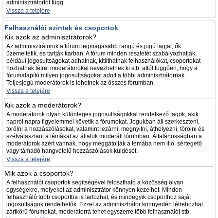
adminisztrátortól függ.
Vissza a tetejére
Felhasználói szintek és csoportok
Kik azok az adminisztrátorok?
Az adminisztrátorok a fórum legmagasabb rangú és jogú tagjai, ők
üzemeltetik, és tartják karban. A fórum minden részletét szabályozhatják,
például jogosultságokat adhatnak, kitilthatnak felhasználókat, csoportokat
hozhatnak létre, moderátorokat nevezhetnek ki stb. attól függően, hogy a
fórumalapító milyen jogosultságokat adott a többi adminisztrátornak.
Teljesjogú moderátorok is lehetnek az összes fórumban.
Vissza a tetejére
Kik azok a moderátorok?
A moderátorok olyan különleges jogosultságokkal rendelkező tagok, akik
napról napra figyelemmel követik a fórumokat. Jogukban áll szerkeszteni,
törölni a hozzászólásokat, valamint lezárni, megnyitni, áthelyezni, törölni és
szétválasztani a témákat az általuk moderált fórumban. Általánosságban a
moderátorok azért vannak, hogy meggátolják a témába nem illő, sértegető
vagy támadó hangvételű hozzászólások küldését.
Vissza a tetejére
Mik azok a csoportok?
A felhasználói csoportok segítségével felosztható a közösség olyan
egységekre, melyeket az adminisztrátor könnyen kezelhet. Minden
felhasználó több csoportba is tartozhat, és mindegyik csoporthoz saját
jogosultságok rendelhetők. Ezzel az adminisztrátor könnyedén létrehozhat
zártkörű fórumokat, moderátorrá tehet egyszerre több felhasználót stb.