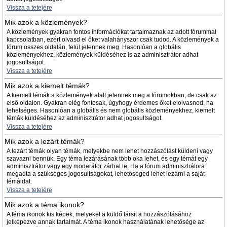
Vissza a tetejére
Mik azok a közlemények?
A közlemények gyakran fontos információkat tartalmaznak az adott fórummal
kapcsolatban, ezért olvasd el őket valahányszor csak tudod. A közlemények a
fórum összes oldalán, felül jelennek meg. Hasonlóan a globális
közleményekhez, közlemények küldéséhez is az adminisztrátor adhat
jogosultságot.
Vissza a tetejére
Mik azok a kiemelt témák?
A kiemelt témák a közlemények alatt jelennek meg a fórumokban, de csak az
első oldalon. Gyakran elég fontosak, úgyhogy érdemes őket elolvasnod, ha
lehetséges. Hasonlóan a globális és nem globális közleményekhez, kiemelt
témák küldéséhez az adminisztrátor adhat jogosultságot.
Vissza a tetejére
Mik azok a lezárt témák?
A lezárt témák olyan témák, melyekbe nem lehet hozzászólást küldeni vagy
szavazni bennük. Egy téma lezárásának több oka lehet, és egy témát egy
adminisztrátor vagy egy moderátor zárhat le. Ha a fórum adminisztrátora
megadta a szükséges jogosultságokat, lehetőséged lehet lezárni a saját
témáidat.
Vissza a tetejére
Mik azok a téma ikonok?
A téma ikonok kis képek, melyeket a küldő társít a hozzászólásához
jelképezve annak tartalmát. A téma ikonok használatának lehetősége az