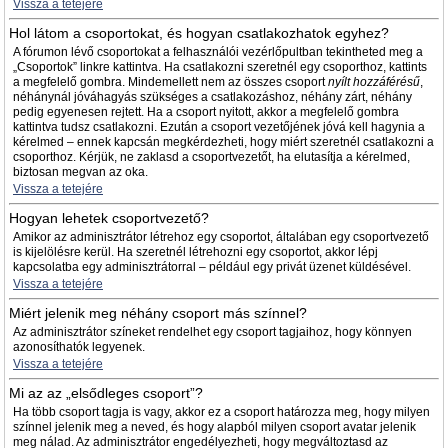
Vissza a tetejére
Hol látom a csoportokat, és hogyan csatlakozhatok egyhez?
A fórumon lévő csoportokat a felhasználói vezérlőpultban tekintheted meg a
„Csoportok” linkre kattintva. Ha csatlakozni szeretnél egy csoporthoz, kattints
a megfelelő gombra. Mindemellett nem az összes csoport
nyílt hozzáférésű
,
néhánynál jóváhagyás szükséges a csatlakozáshoz, néhány zárt, néhány
pedig egyenesen rejtett. Ha a csoport nyitott, akkor a megfelelő gombra
kattintva tudsz csatlakozni. Ezután a csoport vezetőjének jóvá kell hagynia a
kérelmed – ennek kapcsán megkérdezheti, hogy miért szeretnél csatlakozni a
csoporthoz. Kérjük, ne zaklasd a csoportvezetőt, ha elutasítja a kérelmed,
biztosan megvan az oka.
Vissza a tetejére
Hogyan lehetek csoportvezető?
Amikor az adminisztrátor létrehoz egy csoportot, általában egy csoportvezető
is kijelölésre kerül. Ha szeretnél létrehozni egy csoportot, akkor lépj
kapcsolatba egy adminisztrátorral – például egy privát üzenet küldésével.
Vissza a tetejére
Miért jelenik meg néhány csoport más színnel?
Az adminisztrátor színeket rendelhet egy csoport tagjaihoz, hogy könnyen
azonosíthatók legyenek.
Vissza a tetejére
Mi az az „elsődleges csoport”?
Ha több csoport tagja is vagy, akkor ez a csoport határozza meg, hogy milyen
színnel jelenik meg a neved, és hogy alapból milyen csoport avatar jelenik
meg nálad. Az adminisztrátor engedélyezheti, hogy megváltoztasd az