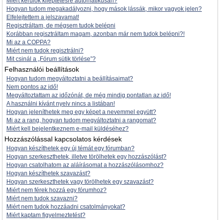
Miért kerülök kiléptetésre automatikusan?
Hogyan tudom megakadályozni, hogy mások lássák, mikor vagyok jelen?
Elfelejtettem a jelszavamat!
Regisztráltam, de mégsem tudok belépni
Korábban regisztráltam magam, azonban már nem tudok belépni?!
Mi az a COPPA?
Miért nem tudok regisztrálni?
Mit csinál a „Fórum sütik törlése”?
Felhasználói beállítások
Hogyan tudom megváltoztatni a beállításaimat?
Nem pontos az idő!
Megváltoztattam az időzónát, de még mindig pontatlan az idő!
A használni kívánt nyelv nincs a listában!
Hogyan jeleníthetek meg egy képet a nevemmel együtt?
Mi az a rang, hogyan tudom megváltoztatni a rangomat?
Miért kell bejelentkeznem e-mail küldéséhez?
Hozzászólással kapcsolatos kérdések
Hogyan készíthetek egy új témát egy fórumban?
Hogyan szerkeszthetek, illetve törölhetek egy hozzászólást?
Hogyan csatolhatom az aláírásomat a hozzászólásomhoz?
Hogyan készíthetek szavazást?
Hogyan szerkeszthetek vagy törölhetek egy szavazást?
Miért nem férek hozzá egy fórumhoz?
Miért nem tudok szavazni?
Miért nem tudok hozzáadni csatolmányokat?
Miért kaptam figyelmeztetést?