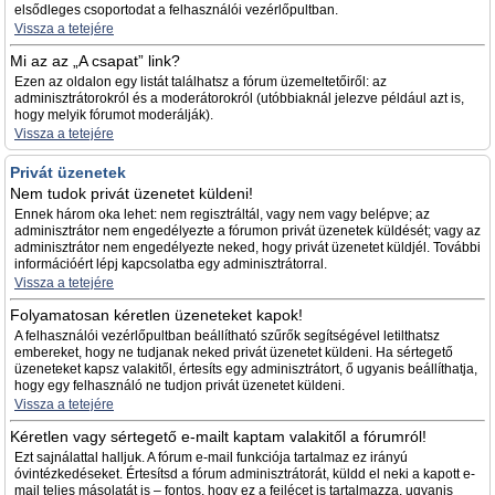
elsődleges csoportodat a felhasználói vezérlőpultban.
Vissza a tetejére
Mi az az „A csapat” link?
Ezen az oldalon egy listát találhatsz a fórum üzemeltetőiről: az
adminisztrátorokról és a moderátorokról (utóbbiaknál jelezve például azt is,
hogy melyik fórumot moderálják).
Vissza a tetejére
Privát üzenetek
Nem tudok privát üzenetet küldeni!
Ennek három oka lehet: nem regisztráltál, vagy nem vagy belépve; az
adminisztrátor nem engedélyezte a fórumon privát üzenetek küldését; vagy az
adminisztrátor nem engedélyezte neked, hogy privát üzenetet küldjél. További
információért lépj kapcsolatba egy adminisztrátorral.
Vissza a tetejére
Folyamatosan kéretlen üzeneteket kapok!
A felhasználói vezérlőpultban beállítható szűrők segítségével letilthatsz
embereket, hogy ne tudjanak neked privát üzenetet küldeni. Ha sértegető
üzeneteket kapsz valakitől, értesíts egy adminisztrátort, ő ugyanis beállíthatja,
hogy egy felhasználó ne tudjon privát üzenetet küldeni.
Vissza a tetejére
Kéretlen vagy sértegető e-mailt kaptam valakitől a fórumról!
Ezt sajnálattal halljuk. A fórum e-mail funkciója tartalmaz ez irányú
óvintézkedéseket. Értesítsd a fórum adminisztrátorát, küldd el neki a kapott e-
mail teljes másolatát is – fontos, hogy ez a fejlécet is tartalmazza, ugyanis