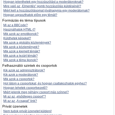
Hogyan jelenthetek egy hozzászólást a moderátoroknak?
Mire való az „Elmentés” gomb hozzászólás küldésénél?
Miért kell a hozzászólásomat jóváhagynia egy moderátornak?
Hogyan ugraszthatok előre egy témát?
Formázás és téma típusok
Mi az a BBCode?
Használhatok HTML-t?
Mik azok az emotikonok?
Küldhetek képeket?
Mik azok a globális közlemények?
Mik azok a közlemények?
Mik azok a kiemelt témák?
Mik azok a lezárt témák?
Mik azok a téma ikonok?
Felhasználói szintek és csoportok
Kik azok az adminisztrátorok?
Kik azok a moderátorok?
Mik azok a csoportok?
Hol látom a csoportokat, és hogyan csatlakozhatok egyhez?
Hogyan lehetek csoportvezető?
Miért jelenik meg néhány csoport más színnel?
Mi az az „elsődleges csoport”?
Mi az az „A csapat” link?
Privát üzenetek
Nem tudok privát üzenetet küldeni!