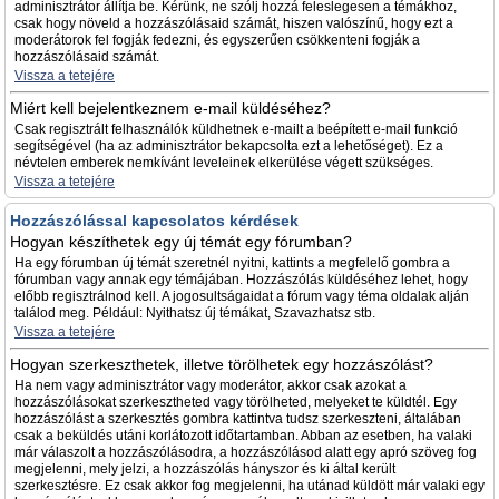
adminisztrátor állítja be. Kérünk, ne szólj hozzá feleslegesen a témákhoz,
csak hogy növeld a hozzászólásaid számát, hiszen valószínű, hogy ezt a
moderátorok fel fogják fedezni, és egyszerűen csökkenteni fogják a
hozzászólásaid számát.
Vissza a tetejére
Miért kell bejelentkeznem e-mail küldéséhez?
Csak regisztrált felhasználók küldhetnek e-mailt a beépített e-mail funkció
segítségével (ha az adminisztrátor bekapcsolta ezt a lehetőséget). Ez a
névtelen emberek nemkívánt leveleinek elkerülése végett szükséges.
Vissza a tetejére
Hozzászólással kapcsolatos kérdések
Hogyan készíthetek egy új témát egy fórumban?
Ha egy fórumban új témát szeretnél nyitni, kattints a megfelelő gombra a
fórumban vagy annak egy témájában. Hozzászólás küldéséhez lehet, hogy
előbb regisztrálnod kell. A jogosultságaidat a fórum vagy téma oldalak alján
találod meg. Például: Nyithatsz új témákat, Szavazhatsz stb.
Vissza a tetejére
Hogyan szerkeszthetek, illetve törölhetek egy hozzászólást?
Ha nem vagy adminisztrátor vagy moderátor, akkor csak azokat a
hozzászólásokat szerkesztheted vagy törölheted, melyeket te küldtél. Egy
hozzászólást a szerkesztés gombra kattintva tudsz szerkeszteni, általában
csak a beküldés utáni korlátozott időtartamban. Abban az esetben, ha valaki
már válaszolt a hozzászólásodra, a hozzászólásod alatt egy apró szöveg fog
megjelenni, mely jelzi, a hozzászólás hányszor és ki által került
szerkesztésre. Ez csak akkor fog megjelenni, ha utánad küldött már valaki egy