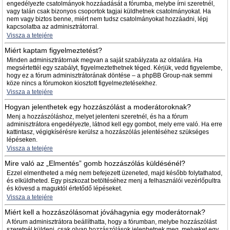
engedélyezte csatolmányok hozzáadását a fórumba, melybe írni szeretnél,
vagy talán csak bizonyos csoportok tagjai küldhetnek csatolmányokat. Ha
nem vagy biztos benne, miért nem tudsz csatolmányokat hozzáadni, lépj
kapcsolatba az adminisztrátorral.
Vissza a tetejére
Miért kaptam figyelmeztetést?
Minden adminisztrátornak megvan a saját szabályzata az oldalára. Ha
megsértettél egy szabályt, figyelmeztethetnek téged. Kérjük, vedd figyelembe,
hogy ez a fórum adminisztrátorának döntése – a phpBB Group-nak semmi
köze nincs a fórumokon kiosztott figyelmeztetésekhez.
Vissza a tetejére
Hogyan jelenthetek egy hozzászólást a moderátoroknak?
Menj a hozzászóláshoz, melyet jelenteni szeretnél, és ha a fórum
adminisztrátora engedélyezte, látnod kell egy gombot, mely erre való. Ha erre
kattintasz, végigkísérésre kerülsz a hozzászólás jelentéséhez szükséges
lépéseken.
Vissza a tetejére
Mire való az „Elmentés” gomb hozzászólás küldésénél?
Ezzel elmentheted a még nem befejezett üzeneted, majd később folytathatod,
és elküldheted. Egy piszkozat betöltéséhez menj a felhasználói vezérlőpultra
és kövesd a maguktól értetődő lépéseket.
Vissza a tetejére
Miért kell a hozzászólásomat jóváhagynia egy moderátornak?
A fórum adminisztrátora beállíthatta, hogy a fórumban, melybe hozzászólást
szeretnél küldeni, csak olyan hozzászólások jelenhetnek meg, melyeket egy