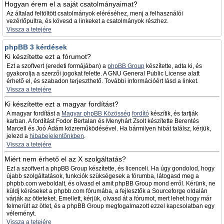
Hogyan érem el a saját csatolmányaimat?
Az általad feltöltött csatolmányok eléréséhez, menj a felhasználói
vezérlőpultra, és kövesd a linkeket a csatolmányok részhez.
Vissza a tetejére
phpBB 3 kérdések
Ki készítette ezt a fórumot?
Ezt a szoftvert (eredeti formájában) a
phpBB Group
készítette, adta ki, és
gyakorolja a szerzői jogokat felette. A GNU General Public License alatt
érhető el, és szabadon terjeszthető. További információért lásd a linket.
Vissza a tetejére
Ki készítette ezt a magyar fordítást?
A magyar fordítást a
Magyar phpBB Közösség
fordító
készítik, és tartják
karban. A fordítást Fodor Bertalan és Menyhárt Zsolt készítette Berentés
Marcell és Joó Ádám közreműködésével. Ha bármilyen hibát találsz, kérjük,
jelezd a
hibabejelentőnkben
.
Vissza a tetejére
Miért nem érhető el az X szolgáltatás?
Ezt a szoftvert a phpBB Group készítette, és licenceli. Ha úgy gondolod, hogy
újabb szolgáltatások, funkciók szükségesek a fórumba, látogasd meg a
phpbb.com weboldalt, és olvasd el amit phpBB Group mond erről. Kérünk, ne
küldj kéréseket a phpbb.com fórumába, a fejlesztők a Sourceforge oldalán
várják az ötleteket. Emellett, kérjük, olvasd át a fórumot, mert lehet hogy már
felmerült az ötlet, és a phpBB Group megfogalmazott ezzel kapcsolatban egy
véleményt.
Vissza a tetejére