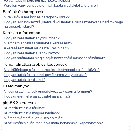
Folyamatosan kéretlen üzeneteket kapok!
Kéretlen vagy sértegető e-mailt kaptam valakitől a fórumról!
Barátok és haragosok
Mire valók a barátok és haragosok listák?
Hogyan adhatok hozzá, illetve távolíthatok el felhasználókat a barátok vagy
haragosok listáról?
Keresés a fórumban
Hogyan kereshetek egy fórumban?
Miért nem ad vissza találatot a keresésem?
A keresésem miért ad vissza üres oldalt!?
Hogyan kereshetek a tagok között?
Hogyan találhatom meg a saját hozzászólásaimat és témáimat?
Téma feliratkozások és kedvencek
Mi a különbség a feliratkozás és a kedvencekbe tétel között?
Hogyan tudok feliratkozni egy fórumra vagy témára?
Hogyan tudok leiratkozni?
Csatolmányok
Milyen csatolmányok engedélyezettek ezen a fórumon?
Hogyan érem el a saját csatolmányaimat?
phpBB 3 kérdések
Ki készítette ezt a fórumot?
Ki készítette ezt a magyar fordítást?
Miért nem érhető el az X szolgáltatás?
Ki az illetékes a fórumon olvasható tartalommal kapcsolatban?