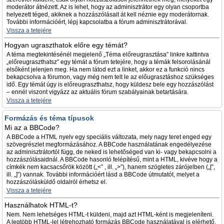
moderátor átnézett. Az is lehet, hogy az adminisztrátor egy olyan csoportba
helyezett téged, akiknek a hozzászólásait át kell néznie egy moderátornak.
További információért, lépj kapcsolatba a fórum adminisztrátorával.
Vissza a tetejére
Hogyan ugraszthatok előre egy témát?
A téma megtekintésénél megjelenő „Téma előreugrasztása” linkre kattintva
„előreugraszthatsz” egy témát a fórum tetejére, hogy a témák felsorolásánál
elsőként jelenjen meg. Ha nem látod ezt a linket, akkor ez a funkció nincs
bekapcsolva a fórumon, vagy még nem telt le az előugrasztáshoz szükséges
idő. Egy témát úgy is előreugraszthatsz, hogy küldesz bele egy hozzászólást
– ennél viszont vigyázz az aktuális fórum szabályainak betartására.
Vissza a tetejére
Formázás és téma típusok
Mi az a BBCode?
A BBCode a HTML nyelv egy speciális változata, mely nagy teret enged egy
szövegrészlet megformázásához. A BBCode használatának engedélyezése
az adminisztrátortól függ, de neked is lehetőséged van ki- vagy bekapcsolni a
hozzászólásaidnál. A BBCode hasonló felépítésű, mint a HTML, kivéve hogy a
címkék nem kacsacsőrök között („<” , ill. „>”), hanem szögletes zárójelben („[”,
ill. „]”) vannak. További információért lásd a BBCode útmutatót, melyet a
hozzászólásküldő oldalról érhetsz el.
Vissza a tetejére
Használhatok HTML-t?
Nem. Nem lehetséges HTML-t küldeni, majd azt HTML-ként is megjeleníteni.
A legtöbb HTML-lel létrehozható formázás BBCode használatával is elérhető.