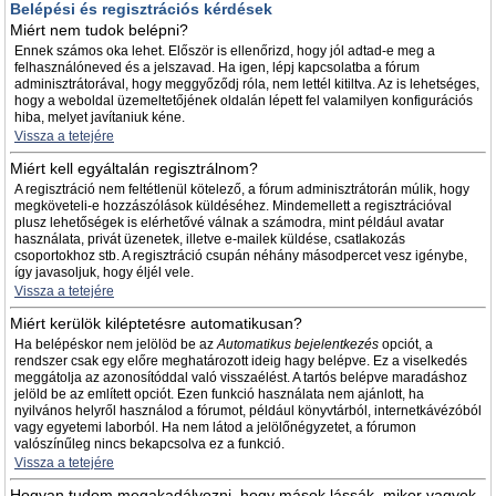
Belépési és regisztrációs kérdések
Miért nem tudok belépni?
Ennek számos oka lehet. Először is ellenőrizd, hogy jól adtad-e meg a
felhasználóneved és a jelszavad. Ha igen, lépj kapcsolatba a fórum
adminisztrátorával, hogy meggyőződj róla, nem lettél kitiltva. Az is lehetséges,
hogy a weboldal üzemeltetőjének oldalán lépett fel valamilyen konfigurációs
hiba, melyet javítaniuk kéne.
Vissza a tetejére
Miért kell egyáltalán regisztrálnom?
A regisztráció nem feltétlenül kötelező, a fórum adminisztrátorán múlik, hogy
megköveteli-e hozzászólások küldéséhez. Mindemellett a regisztrációval
plusz lehetőségek is elérhetővé válnak a számodra, mint például avatar
használata, privát üzenetek, illetve e-mailek küldése, csatlakozás
csoportokhoz stb. A regisztráció csupán néhány másodpercet vesz igénybe,
így javasoljuk, hogy éljél vele.
Vissza a tetejére
Miért kerülök kiléptetésre automatikusan?
Ha belépéskor nem jelölöd be az
Automatikus bejelentkezés
opciót, a
rendszer csak egy előre meghatározott ideig hagy belépve. Ez a viselkedés
meggátolja az azonosítóddal való visszaélést. A tartós belépve maradáshoz
jelöld be az említett opciót. Ezen funkció használata nem ajánlott, ha
nyilvános helyről használod a fórumot, például könyvtárból, internetkávézóból
vagy egyetemi laborból. Ha nem látod a jelölőnégyzetet, a fórumon
valószínűleg nincs bekapcsolva ez a funkció.
Vissza a tetejére
Hogyan tudom megakadályozni, hogy mások lássák, mikor vagyok