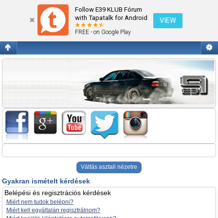
Gyakran ismételt kérdések
Follow E39 KLUB Fórum
with Tapatalk for Android
VIEW
FREE - on Google Play
Váltás asztali nézetre
Gyakran ismételt kérdések
Belépési és regisztrációs kérdések
Miért nem tudok belépni?
Miért kell egyáltalán regisztrálnom?