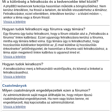
Mi a különbség a feliratkozás és a kedvencekbe tétel között?
A phpBB3 kedvencek funkciója hasonlóan működik a böngésződéhez. Nem
kerülsz értesítésre, ha frissül a tartalom, de később visszatérhetsz a témához.
Feliratkozáskor, ezzel ellentétben, értesítésre kerülsz – a kívánt módon –,
amikor a téma vagy a fórum frissül.
Vissza a tetejére
Hogyan tudok feliratkozni egy fórumra vagy témára?
Egy fórumra úgy tudsz feliratkozni, hogy a fórum oldalán alul a „Feliratkozás a
fórumra” linkre kattintasz. Ezzel ugyanúgy feliratkozásra kerülsz a fórumra,
mintha egy témára tetted volna. Egy témára úgy is feliratkozhatsz, hogy
hozzászólás küldésekor bejelölöd az „E-mail küldése új hozzászólás
érkezésekor” jelölőnégyzetet, de hasonlóan a fórumra való feliratkozáshoz, a
téma alján megjelenő linkre kattintva is ugyanezt éred el.
Vissza a tetejére
Hogyan tudok leiratkozni?
A leiratkozáshoz menj a felhasználói vezérlőpultra, és kövesd a linkeket a
feliratkozásaidhoz.
Vissza a tetejére
Csatolmányok
Milyen csatolmányok engedélyezettek ezen a fórumon?
Az adminisztrátorok saját maguk állíthatják be, hogy milyen típusú
csatolmányokat engedélyeznek. Ha nem vagy biztos benne, mi
engedélyezett, lépj kapcsolatba az adminisztrátorral.
Vissza a tetejére