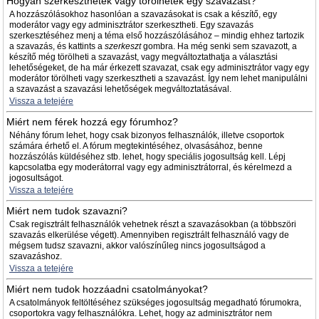
Hogyan szerkeszthetek vagy törölhetek egy szavazást?
A hozzászólásokhoz hasonlóan a szavazásokat is csak a készítő, egy
moderátor vagy egy adminisztrátor szerkesztheti. Egy szavazás
szerkesztéséhez menj a téma első hozzászólásához – mindig ehhez tartozik
a szavazás, és kattints a
szerkeszt
gombra. Ha még senki sem szavazott, a
készítő még törölheti a szavazást, vagy megváltoztathatja a választási
lehetőségeket, de ha már érkezett szavazat, csak egy adminisztrátor vagy egy
moderátor törölheti vagy szerkesztheti a szavazást. Így nem lehet manipulálni
a szavazást a szavazási lehetőségek megváltoztatásával.
Vissza a tetejére
Miért nem férek hozzá egy fórumhoz?
Néhány fórum lehet, hogy csak bizonyos felhasználók, illetve csoportok
számára érhető el. A fórum megtekintéséhez, olvasásához, benne
hozzászólás küldéséhez stb. lehet, hogy speciális jogosultság kell. Lépj
kapcsolatba egy moderátorral vagy egy adminisztrátorral, és kérelmezd a
jogosultságot.
Vissza a tetejére
Miért nem tudok szavazni?
Csak regisztrált felhasználók vehetnek részt a szavazásokban (a többszöri
szavazás elkerülése végett). Amennyiben regisztrált felhasználó vagy de
mégsem tudsz szavazni, akkor valószínűleg nincs jogosultságod a
szavazáshoz.
Vissza a tetejére
Miért nem tudok hozzáadni csatolmányokat?
A csatolmányok feltöltéséhez szükséges jogosultság megadható fórumokra,
csoportokra vagy felhasználókra. Lehet, hogy az adminisztrátor nem