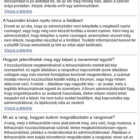
időszámítást is jól állítottad be, de az idő még mindig más, akkor a szerver
órája pontatlan. Kérjük, értesíts erről egy adminisztrátort.
Vissza a tetejére
A használni kívánt nyelv nincs a listában!
Ennek az az oka, hogy az adminisztrátor nem telepítette a megfelelő nyelvi
csomagot, vagy hogy még nem készült fordítás a kívánt nyelvre. Kérd meg az
adminisztrátort, hogy telepítse a nyelvi csomagot, amennyiben viszont még
nem létezik, nyugodtan készítsd el a fordítást. További információért keresd fel
a phpBB Group weboldalát (a link az oldal alján található).
Vissza a tetejére
Hogyan jeleníthetek meg egy képet a nevemmel együtt?
A hozzászólások megtekintésénél a felhasználónév mellett két kép
szerepelhet. Az egyik általában a rangodhoz kapcsolódik (ezek általában
csillagok vagy más elemek formájában kerülnek megjelenítésre, a számuk
mutatja mennyi hozzászólást küldtél eddig a fórumon, vagy hogy milyen
státuszod van). A másik – általában egy nagyobb kép – az avatar, mely a
legtöbb felhasználónak egyedi és személyes. A fórum adminisztrátorától függ,
hogy engedélyezett-e az avatarok használata, illetve milyen módot lehet
megadni ezt a képet. Ha nem tudsz avatart beállítani, lépj kapcsolatba egy
adminisztrátorral, és tájékozódj nála az okokról.
Vissza a tetejére
Mi az a rang, hogyan tudom megváltoztatni a rangomat?
A rang, mely a felhasználók neve alatt jelenik meg, arra való, hogy mutassa, a
felhasználó hozzászólásainak számát, illetve megkülönböztessen egyes
felhasználókat, például a moderátorokat és adminisztrátorokat. Általában a
felhasználók nem tudják közvetlenül megváltoztatni a rangjukat, mivel azt az