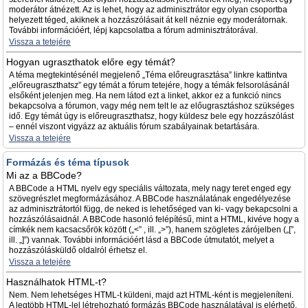
moderátor átnézett. Az is lehet, hogy az adminisztrátor egy olyan csoportba
helyezett téged, akiknek a hozzászólásait át kell néznie egy moderátornak.
További információért, lépj kapcsolatba a fórum adminisztrátorával.
Vissza a tetejére
Hogyan ugraszthatok előre egy témát?
A téma megtekintésénél megjelenő „Téma előreugrasztása” linkre kattintva
„előreugraszthatsz” egy témát a fórum tetejére, hogy a témák felsorolásánál
elsőként jelenjen meg. Ha nem látod ezt a linket, akkor ez a funkció nincs
bekapcsolva a fórumon, vagy még nem telt le az előugrasztáshoz szükséges
idő. Egy témát úgy is előreugraszthatsz, hogy küldesz bele egy hozzászólást
– ennél viszont vigyázz az aktuális fórum szabályainak betartására.
Vissza a tetejére
Formázás és téma típusok
Mi az a BBCode?
A BBCode a HTML nyelv egy speciális változata, mely nagy teret enged egy
szövegrészlet megformázásához. A BBCode használatának engedélyezése
az adminisztrátortól függ, de neked is lehetőséged van ki- vagy bekapcsolni a
hozzászólásaidnál. A BBCode hasonló felépítésű, mint a HTML, kivéve hogy a
címkék nem kacsacsőrök között („<” , ill. „>”), hanem szögletes zárójelben („[”,
ill. „]”) vannak. További információért lásd a BBCode útmutatót, melyet a
hozzászólásküldő oldalról érhetsz el.
Vissza a tetejére
Használhatok HTML-t?
Nem. Nem lehetséges HTML-t küldeni, majd azt HTML-ként is megjeleníteni.
A legtöbb HTML-lel létrehozható formázás BBCode használatával is elérhető.