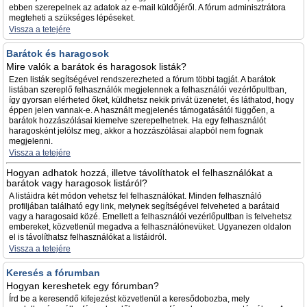
ebben szerepelnek az adatok az e-mail küldőjéről. A fórum adminisztrátora
megteheti a szükséges lépéseket.
Vissza a tetejére
Barátok és haragosok
Mire valók a barátok és haragosok listák?
Ezen listák segítségével rendszerezheted a fórum többi tagját. A barátok
listában szereplő felhasználók megjelennek a felhasználói vezérlőpultban,
így gyorsan elérheted őket, küldhetsz nekik privát üzenetet, és láthatod, hogy
éppen jelen vannak-e. A használt megjelenés támogatásától függően, a
barátok hozzászólásai kiemelve szerepelhetnek. Ha egy felhasználót
haragosként jelölsz meg, akkor a hozzászólásai alapból nem fognak
megjelenni.
Vissza a tetejére
Hogyan adhatok hozzá, illetve távolíthatok el felhasználókat a
barátok vagy haragosok listáról?
A listáidra két módon vehetsz fel felhasználókat. Minden felhasználó
profiljában található egy link, melynek segítségével felveheted a barátaid
vagy a haragosaid közé. Emellett a felhasználói vezérlőpultban is felvehetsz
embereket, közvetlenül megadva a felhasználónevüket. Ugyanezen oldalon
el is távolíthatsz felhasználókat a listáidról.
Vissza a tetejére
Keresés a fórumban
Hogyan kereshetek egy fórumban?
Írd be a keresendő kifejezést közvetlenül a keresődobozba, mely