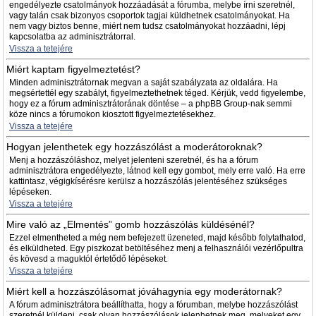
engedélyezte csatolmányok hozzáadását a fórumba, melybe írni szeretnél,
vagy talán csak bizonyos csoportok tagjai küldhetnek csatolmányokat. Ha
nem vagy biztos benne, miért nem tudsz csatolmányokat hozzáadni, lépj
kapcsolatba az adminisztrátorral.
Vissza a tetejére
Miért kaptam figyelmeztetést?
Minden adminisztrátornak megvan a saját szabályzata az oldalára. Ha
megsértettél egy szabályt, figyelmeztethetnek téged. Kérjük, vedd figyelembe,
hogy ez a fórum adminisztrátorának döntése – a phpBB Group-nak semmi
köze nincs a fórumokon kiosztott figyelmeztetésekhez.
Vissza a tetejére
Hogyan jelenthetek egy hozzászólást a moderátoroknak?
Menj a hozzászóláshoz, melyet jelenteni szeretnél, és ha a fórum
adminisztrátora engedélyezte, látnod kell egy gombot, mely erre való. Ha erre
kattintasz, végigkísérésre kerülsz a hozzászólás jelentéséhez szükséges
lépéseken.
Vissza a tetejére
Mire való az „Elmentés” gomb hozzászólás küldésénél?
Ezzel elmentheted a még nem befejezett üzeneted, majd később folytathatod,
és elküldheted. Egy piszkozat betöltéséhez menj a felhasználói vezérlőpultra
és kövesd a maguktól értetődő lépéseket.
Vissza a tetejére
Miért kell a hozzászólásomat jóváhagynia egy moderátornak?
A fórum adminisztrátora beállíthatta, hogy a fórumban, melybe hozzászólást
szeretnél küldeni, csak olyan hozzászólások jelenhetnek meg, melyeket egy