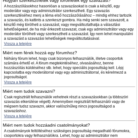
Hogyan szerkeszthetek vagy törölhetek egy szavazást?
A hozzászólásokhoz hasonlóan a szavazásokat is csak a készítő, egy
moderátor vagy egy adminisztrátor szerkesztheti. Egy szavazás
szerkesztéséhez menj a téma első hozzászólásához – mindig ehhez tartozik
a szavazás, és kattints a
szerkeszt
gombra. Ha még senki sem szavazott, a
készítő még törölheti a szavazást, vagy megváltoztathatja a választási
lehetőségeket, de ha már érkezett szavazat, csak egy adminisztrátor vagy egy
moderátor törölheti vagy szerkesztheti a szavazást. Így nem lehet manipulálni
a szavazást a szavazási lehetőségek megváltoztatásával.
Vissza a tetejére
Miért nem férek hozzá egy fórumhoz?
Néhány fórum lehet, hogy csak bizonyos felhasználók, illetve csoportok
számára érhető el. A fórum megtekintéséhez, olvasásához, benne
hozzászólás küldéséhez stb. lehet, hogy speciális jogosultság kell. Lépj
kapcsolatba egy moderátorral vagy egy adminisztrátorral, és kérelmezd a
jogosultságot.
Vissza a tetejére
Miért nem tudok szavazni?
Csak regisztrált felhasználók vehetnek részt a szavazásokban (a többszöri
szavazás elkerülése végett). Amennyiben regisztrált felhasználó vagy de
mégsem tudsz szavazni, akkor valószínűleg nincs jogosultságod a
szavazáshoz.
Vissza a tetejére
Miért nem tudok hozzáadni csatolmányokat?
A csatolmányok feltöltéséhez szükséges jogosultság megadható fórumokra,
csoportokra vagy felhasználókra. Lehet, hogy az adminisztrátor nem