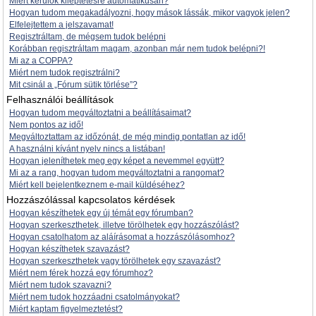
Miért kerülök kiléptetésre automatikusan?
Hogyan tudom megakadályozni, hogy mások lássák, mikor vagyok jelen?
Elfelejtettem a jelszavamat!
Regisztráltam, de mégsem tudok belépni
Korábban regisztráltam magam, azonban már nem tudok belépni?!
Mi az a COPPA?
Miért nem tudok regisztrálni?
Mit csinál a „Fórum sütik törlése”?
Felhasználói beállítások
Hogyan tudom megváltoztatni a beállításaimat?
Nem pontos az idő!
Megváltoztattam az időzónát, de még mindig pontatlan az idő!
A használni kívánt nyelv nincs a listában!
Hogyan jeleníthetek meg egy képet a nevemmel együtt?
Mi az a rang, hogyan tudom megváltoztatni a rangomat?
Miért kell bejelentkeznem e-mail küldéséhez?
Hozzászólással kapcsolatos kérdések
Hogyan készíthetek egy új témát egy fórumban?
Hogyan szerkeszthetek, illetve törölhetek egy hozzászólást?
Hogyan csatolhatom az aláírásomat a hozzászólásomhoz?
Hogyan készíthetek szavazást?
Hogyan szerkeszthetek vagy törölhetek egy szavazást?
Miért nem férek hozzá egy fórumhoz?
Miért nem tudok szavazni?
Miért nem tudok hozzáadni csatolmányokat?
Miért kaptam figyelmeztetést?