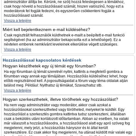
adminisztrátor állítja be. Kérünk, ne szólj hozzá feleslegesen a témákhoz,
csak hogy növeld a hozzászólásaid számát, hiszen valószínű, hogy ezt a
moderátorok fel fogják fedezni, és egyszerűen csökkenteni fogják a
hozzászólásaid számát.
Vissza a tetejére
Miért kell bejelentkeznem e-mail küldéséhez?
Csak regisztrált felhasználók küldhetnek e-mailt a beépített e-mail funkció
segítségével (ha az adminisztrátor bekapcsolta ezt a lehetőséget). Ez a
névtelen emberek nemkívánt leveleinek elkerülése végett szükséges.
Vissza a tetejére
Hozzászólással kapcsolatos kérdések
Hogyan készíthetek egy új témát egy fórumban?
Ha egy fórumban új témát szeretnél nyitni, kattints a megfelelő gombra a
fórumban vagy annak egy témájában. Hozzászólás küldéséhez lehet, hogy
előbb regisztrálnod kell. A jogosultságaidat a fórum vagy téma oldalak alján
találod meg. Például: Nyithatsz új témákat, Szavazhatsz stb.
Vissza a tetejére
Hogyan szerkeszthetek, illetve törölhetek egy hozzászólást?
Ha nem vagy adminisztrátor vagy moderátor, akkor csak azokat a
hozzászólásokat szerkesztheted vagy törölheted, melyeket te küldtél. Egy
hozzászólást a szerkesztés gombra kattintva tudsz szerkeszteni, általában
csak a beküldés utáni korlátozott időtartamban. Abban az esetben, ha valaki
már válaszolt a hozzászólásodra, a hozzászólásod alatt egy apró szöveg fog
megjelenni, mely jelzi, a hozzászólás hányszor és ki által került
szerkesztésre. Ez csak akkor fog megjelenni, ha utánad küldött már valaki egy