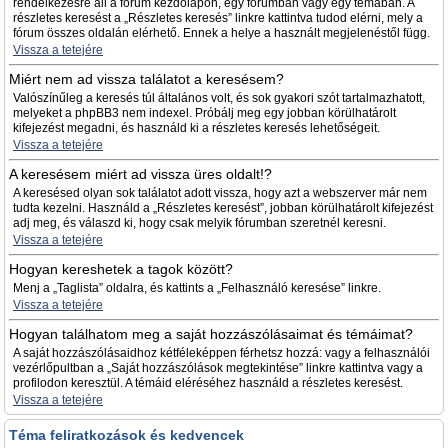
rendelkezésre áll a fórum kezdőlapon, egy fórumban vagy egy témában. A
részletes keresést a „Részletes keresés” linkre kattintva tudod elérni, mely a
fórum összes oldalán elérhető. Ennek a helye a használt megjelenéstől függ.
Vissza a tetejére
Miért nem ad vissza találatot a keresésem?
Valószínűleg a keresés túl általános volt, és sok gyakori szót tartalmazhatott,
melyeket a phpBB3 nem indexel. Próbálj meg egy jobban körülhatárolt
kifejezést megadni, és használd ki a részletes keresés lehetőségeit.
Vissza a tetejére
A keresésem miért ad vissza üres oldalt!?
A keresésed olyan sok találatot adott vissza, hogy azt a webszerver már nem
tudta kezelni. Használd a „Részletes keresést”, jobban körülhatárolt kifejezést
adj meg, és válaszd ki, hogy csak melyik fórumban szeretnél keresni.
Vissza a tetejére
Hogyan kereshetek a tagok között?
Menj a „Taglista” oldalra, és kattints a „Felhasználó keresése” linkre.
Vissza a tetejére
Hogyan találhatom meg a saját hozzászólásaimat és témáimat?
A saját hozzászólásaidhoz kétféleképpen férhetsz hozzá: vagy a felhasználói
vezérlőpultban a „Saját hozzászólások megtekintése” linkre kattintva vagy a
profilodon keresztül. A témáid eléréséhez használd a részletes keresést.
Vissza a tetejére
Téma feliratkozások és kedvencek