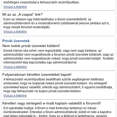
elsődleges csoportodat a felhasználói vezérlőpultban.
Vissza a tetejére
Mi az az „A csapat” link?
Ezen az oldalon egy listát találhatsz a fórum üzemeltetőiről: az
adminisztrátorokról és a moderátorokról (utóbbiaknál jelezve például azt is,
hogy melyik fórumot moderálják).
Vissza a tetejére
Privát üzenetek
Nem tudok privát üzenetet küldeni!
Ennek három oka lehet: nem regisztráltál, vagy nem vagy belépve; az
adminisztrátor nem engedélyezte a fórumon privát üzenetek küldését; vagy az
adminisztrátor nem engedélyezte neked, hogy privát üzenetet küldjél. További
információért lépj kapcsolatba egy adminisztrátorral.
Vissza a tetejére
Folyamatosan kéretlen üzeneteket kapok!
A felhasználói vezérlőpultban beállítható szűrők segítségével letilthatsz
embereket, hogy ne tudjanak neked privát üzenetet küldeni. Ha sértegető
üzeneteket kapsz valakitől, értesíts egy adminisztrátort, ő ugyanis beállíthatja,
hogy egy felhasználó ne tudjon privát üzenetet küldeni.
Vissza a tetejére
Kéretlen vagy sértegető e-mailt kaptam valakitől a fórumról!
Ezt sajnálattal halljuk. A fórum e-mail funkciója tartalmaz ez irányú
óvintézkedéseket. Értesítsd a fórum adminisztrátorát, küldd el neki a kapott e-
mail teljes másolatát is – fontos, hogy ez a fejlécet is tartalmazza, ugyanis