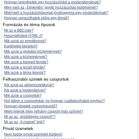
Hogyan jelenthetek egy hozzászólást a moderátoroknak?
Mire való az „Elmentés” gomb hozzászólás küldésénél?
Miért kell a hozzászólásomat jóváhagynia egy moderátornak?
Hogyan ugraszthatok előre egy témát?
Formázás és téma típusok
Mi az a BBCode?
Használhatok HTML-t?
Mik azok az emotikonok?
Küldhetek képeket?
Mik azok a globális közlemények?
Mik azok a közlemények?
Mik azok a kiemelt témák?
Mik azok a lezárt témák?
Mik azok a téma ikonok?
Felhasználói szintek és csoportok
Kik azok az adminisztrátorok?
Kik azok a moderátorok?
Mik azok a csoportok?
Hol látom a csoportokat, és hogyan csatlakozhatok egyhez?
Hogyan lehetek csoportvezető?
Miért jelenik meg néhány csoport más színnel?
Mi az az „elsődleges csoport”?
Mi az az „A csapat” link?
Privát üzenetek
Nem tudok privát üzenetet küldeni!