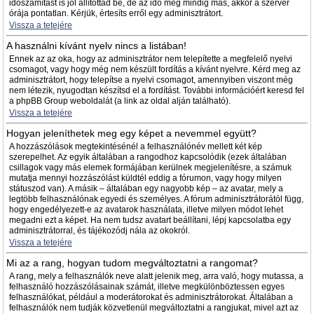
időszámítást is jól állítottad be, de az idő még mindig más, akkor a szerver
órája pontatlan. Kérjük, értesíts erről egy adminisztrátort.
Vissza a tetejére
A használni kívánt nyelv nincs a listában!
Ennek az az oka, hogy az adminisztrátor nem telepítette a megfelelő nyelvi
csomagot, vagy hogy még nem készült fordítás a kívánt nyelvre. Kérd meg az
adminisztrátort, hogy telepítse a nyelvi csomagot, amennyiben viszont még
nem létezik, nyugodtan készítsd el a fordítást. További információért keresd fel
a phpBB Group weboldalát (a link az oldal alján található).
Vissza a tetejére
Hogyan jeleníthetek meg egy képet a nevemmel együtt?
A hozzászólások megtekintésénél a felhasználónév mellett két kép
szerepelhet. Az egyik általában a rangodhoz kapcsolódik (ezek általában
csillagok vagy más elemek formájában kerülnek megjelenítésre, a számuk
mutatja mennyi hozzászólást küldtél eddig a fórumon, vagy hogy milyen
státuszod van). A másik – általában egy nagyobb kép – az avatar, mely a
legtöbb felhasználónak egyedi és személyes. A fórum adminisztrátorától függ,
hogy engedélyezett-e az avatarok használata, illetve milyen módot lehet
megadni ezt a képet. Ha nem tudsz avatart beállítani, lépj kapcsolatba egy
adminisztrátorral, és tájékozódj nála az okokról.
Vissza a tetejére
Mi az a rang, hogyan tudom megváltoztatni a rangomat?
A rang, mely a felhasználók neve alatt jelenik meg, arra való, hogy mutassa, a
felhasználó hozzászólásainak számát, illetve megkülönböztessen egyes
felhasználókat, például a moderátorokat és adminisztrátorokat. Általában a
felhasználók nem tudják közvetlenül megváltoztatni a rangjukat, mivel azt az