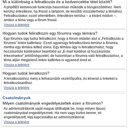
Mi a különbség a feliratkozás és a kedvencekbe tétel között?
A phpBB3 kedvencek funkciója hasonlóan működik a böngésződéhez. Nem
kerülsz értesítésre, ha frissül a tartalom, de később visszatérhetsz a témához.
Feliratkozáskor, ezzel ellentétben, értesítésre kerülsz – a kívánt módon –,
amikor a téma vagy a fórum frissül.
Vissza a tetejére
Hogyan tudok feliratkozni egy fórumra vagy témára?
Egy fórumra úgy tudsz feliratkozni, hogy a fórum oldalán alul a „Feliratkozás a
fórumra” linkre kattintasz. Ezzel ugyanúgy feliratkozásra kerülsz a fórumra,
mintha egy témára tetted volna. Egy témára úgy is feliratkozhatsz, hogy
hozzászólás küldésekor bejelölöd az „E-mail küldése új hozzászólás
érkezésekor” jelölőnégyzetet, de hasonlóan a fórumra való feliratkozáshoz, a
téma alján megjelenő linkre kattintva is ugyanezt éred el.
Vissza a tetejére
Hogyan tudok leiratkozni?
A leiratkozáshoz menj a felhasználói vezérlőpultra, és kövesd a linkeket a
feliratkozásaidhoz.
Vissza a tetejére
Csatolmányok
Milyen csatolmányok engedélyezettek ezen a fórumon?
Az adminisztrátorok saját maguk állíthatják be, hogy milyen típusú
csatolmányokat engedélyeznek. Ha nem vagy biztos benne, mi
engedélyezett, lépj kapcsolatba az adminisztrátorral.
Vissza a tetejére