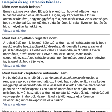
Belépési és regisztrációs kérdések
Miért nem tudok belépni?
Ennek számos oka lehet. Először is ellenőrizd, hogy jól adtad-e meg a
felhasználóneved és a jelszavad. Ha igen, lépj kapcsolatba a fórum
adminisztrátorával, hogy meggyőződj róla, nem lettél kitiltva. Az is lehetséges,
hogy a weboldal üzemeltetőjének oldalán lépett fel valamilyen konfigurációs
hiba, melyet javítaniuk kéne.
Vissza a tetejére
Miért kell egyáltalán regisztrálnom?
A regisztráció nem feltétlenül kötelező, a fórum adminisztrátorán múlik, hogy
megköveteli-e hozzászólások küldéséhez. Mindemellett a regisztrációval
plusz lehetőségek is elérhetővé válnak a számodra, mint például avatar
használata, privát üzenetek, illetve e-mailek küldése, csatlakozás
csoportokhoz stb. A regisztráció csupán néhány másodpercet vesz igénybe,
így javasoljuk, hogy éljél vele.
Vissza a tetejére
Miért kerülök kiléptetésre automatikusan?
Ha belépéskor nem jelölöd be az
Automatikus bejelentkezés
opciót, a
rendszer csak egy előre meghatározott ideig hagy belépve. Ez a viselkedés
meggátolja az azonosítóddal való visszaélést. A tartós belépve maradáshoz
jelöld be az említett opciót. Ezen funkció használata nem ajánlott, ha
nyilvános helyről használod a fórumot, például könyvtárból, internetkávézóból
vagy egyetemi laborból. Ha nem látod a jelölőnégyzetet, a fórumon
valószínűleg nincs bekapcsolva ez a funkció.
Vissza a tetejére
Hogyan tudom megakadályozni, hogy mások lássák, mikor vagyok