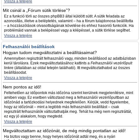
Vissza a tetejére
Mit csinál a „Fórum sütik törlése”?
Ez a funkció törli az összes phpBB3 által küldött sütit. A sütik feladata az
azonosítás, illetve a beléptetés, valamint – ha a fórum tulajdonosa beállította
– a hozzászólások olvasottságának követése és ehhez hasonló funkciók. Ha
problémáid vannak a belépéssel vagy a kilépéssel, a sütik törlése segíthet.
Vissza a tetejére
Felhasználói beállítások
Hogyan tudom megváltoztatni a beállításaimat?
Amennyiben regisztrált felhasználó vagy, minden beállításod az adatbázisban
kerül tárolásra. Ezek megváltoztatásához kattints a
Felhasználói vezérlőpult
linkre (általában az oldal tetején található). Itt megváltoztathatod az összes
beállításodat.
Vissza a tetejére
Nem pontos az idő!
Feltehetően az időpontok más időzóna szerint kerülnek megjelenítésre, mint
amiben vagy. Ez esetben változtasd meg a felhasználói vezérlőpultban az
időzónád a tartózkodási helyednek megfelelően. Kérjük, vedd figyelembe,
hogy az időzónát – mint a legtöbb más felhasználói beállítást – csak
regisztrált felhasználók változtathatják meg. Tehát ha még nem regisztráltál,
ez egy jó alakalom, hogy megtedd.
Vissza a tetejére
Megváltoztattam az időzónát, de még mindig pontatlan az idő!
Ha biztos vagy benne, hogy helyes időzónát adtál meg, és a nyári