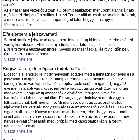
jelen?
A Felhasználói vezérlőpultban a „Fórum beállítások” menüpont alatt található
a „Jelenlét elrejtése” beállítás. Ha ezt
Igen
re állítod, csak az adminisztrátorok,
a moderátorok, illetve saját magad fogod látni, hogy jelen vagy-e.
Vissza a tetejére
Elfelejtettem a jelszavamat!
Semmi pánik! A jelszavad ugyan nem lehet utólag kideríteni, de lehetőséged
van új készítésére. Ehhez menj a belépés oldalra, majd kattints az
Elfelejtettem a jelszavam
linkre. Kövesd az utasításokat, és rövid időn belül
újra be kell tudnod lépned.
Vissza a tetejére
Regisztráltam, de mégsem tudok belépni
Először is ellenőrizd le, hogy helyesen adtad-e meg a felhasználóneved és a
jelszavad. Ha igen, akkor két dolog történhetett. Amennyiben a COPPA-
támogatás be van kapcsolva, és a regisztráció során megadtad, hogy 13
évesnél fiatalabb vagy, követned kell a kapott utasításokat. Számos fórum
megköveteli, hogy az új azonosítók aktiválásra kerüljenek, mielőtt
használatba lehetne venni őket. Ezt vagy egy adminisztrátornak vagy a
felhasználónak kell megtennie. Mindenesetre a regisztrációnál elvileg
tájékoztatásra kerültél, hogy szükséges-e az azonosító aktiválása. Ha kaptál
egy e-mailt, akkor kövesd az utasításait, ha nem, lehet, hogy rossz e-mail
címet adtál meg, vagy a spamszűrőd kiszűrte. Ha biztos vagy benne, hogy
helyes e-mail címet adtál meg, próbálj meg kapcsolatba lépni a fórum
adminisztrátorával.
Vissza a tetejére