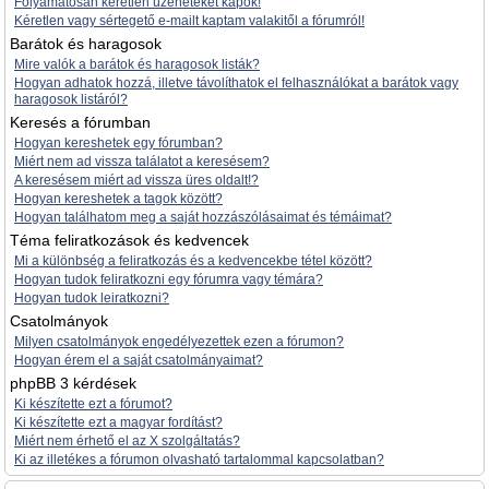
Folyamatosan kéretlen üzeneteket kapok!
Kéretlen vagy sértegető e-mailt kaptam valakitől a fórumról!
Barátok és haragosok
Mire valók a barátok és haragosok listák?
Hogyan adhatok hozzá, illetve távolíthatok el felhasználókat a barátok vagy
haragosok listáról?
Keresés a fórumban
Hogyan kereshetek egy fórumban?
Miért nem ad vissza találatot a keresésem?
A keresésem miért ad vissza üres oldalt!?
Hogyan kereshetek a tagok között?
Hogyan találhatom meg a saját hozzászólásaimat és témáimat?
Téma feliratkozások és kedvencek
Mi a különbség a feliratkozás és a kedvencekbe tétel között?
Hogyan tudok feliratkozni egy fórumra vagy témára?
Hogyan tudok leiratkozni?
Csatolmányok
Milyen csatolmányok engedélyezettek ezen a fórumon?
Hogyan érem el a saját csatolmányaimat?
phpBB 3 kérdések
Ki készítette ezt a fórumot?
Ki készítette ezt a magyar fordítást?
Miért nem érhető el az X szolgáltatás?
Ki az illetékes a fórumon olvasható tartalommal kapcsolatban?