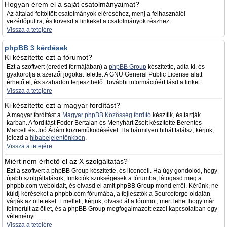
Hogyan érem el a saját csatolmányaimat?
Az általad feltöltött csatolmányok eléréséhez, menj a felhasználói
vezérlőpultra, és kövesd a linkeket a csatolmányok részhez.
Vissza a tetejére
phpBB 3 kérdések
Ki készítette ezt a fórumot?
Ezt a szoftvert (eredeti formájában) a
phpBB Group
készítette, adta ki, és
gyakorolja a szerzői jogokat felette. A GNU General Public License alatt
érhető el, és szabadon terjeszthető. További információért lásd a linket.
Vissza a tetejére
Ki készítette ezt a magyar fordítást?
A magyar fordítást a
Magyar phpBB Közösség
fordító
készítik, és tartják
karban. A fordítást Fodor Bertalan és Menyhárt Zsolt készítette Berentés
Marcell és Joó Ádám közreműködésével. Ha bármilyen hibát találsz, kérjük,
jelezd a
hibabejelentőnkben
.
Vissza a tetejére
Miért nem érhető el az X szolgáltatás?
Ezt a szoftvert a phpBB Group készítette, és licenceli. Ha úgy gondolod, hogy
újabb szolgáltatások, funkciók szükségesek a fórumba, látogasd meg a
phpbb.com weboldalt, és olvasd el amit phpBB Group mond erről. Kérünk, ne
küldj kéréseket a phpbb.com fórumába, a fejlesztők a Sourceforge oldalán
várják az ötleteket. Emellett, kérjük, olvasd át a fórumot, mert lehet hogy már
felmerült az ötlet, és a phpBB Group megfogalmazott ezzel kapcsolatban egy
véleményt.
Vissza a tetejére