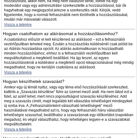
hozzászólást, akkor nem, ha még nem válaszolt senki, illetve ha egy
moderátor vagy egy adminisztrátor szerkesztette a hozzászólásod, bár ők
hagyhatnak egy megjegyzést jelezve a szerkesztés okát. Kérjük, vedd
figyelembe, hogy a normál felhasználók nem törölhetik a hozzászólásukat,
miután már másvalaki válaszolt.
Vissza a tetejére
Hogyan csatolhatom az aláírásomat a hozzászólásomhoz?
A csatoláshoz először el kell készítened az aláírásod – ezt a felhasználói
vezérlőpultban teheted meg. Ezután a hozzászólás küldésénél csak jelöld be
az
Aláírás hozzáadása
opciót. Az aláírás automatikusan is hozzáadható
minden hozzászóláshoz, ehhez is a felhasználói vezérlőpultban kell
megváltoztatnod a megfelelő beállítást. Ha így teszel, az egyes
hozzászólásoknál a küldéskor a megfelelő opció kikapcsolásával még mindig
megadhatod, hogy ne kerüljön csatolásra az aláírásod.
Vissza a tetejére
Hogyan készíthetek szavazást?
Amikor egy új témát nyitsz, vagy egy téma első hozzászólását szerkeszted,
kattints a „Szavazás készítése” fülre az üzenet mező alatt. Ha nem látod ezt a
fület, az azért lehet, mert nincs jogosultságod szavazás készítéséhez. Add
meg a szavazás címét, majd legalább két választási lehetőséget mindegyiket
új sorba írva. A „Felhasználónként válaszható lehetőségek” mező
használatával megadhatod azt is, hogy egy felhasználó hány választási
lehetőségre szavazhat; beállíthatsz a szavazásnak egy időkorlátot (napokban
megadva); és végül választhatsz, hogy lehetséges legyen-e a szavazatokat
megváltoztatatni.
Vissza a tetejére