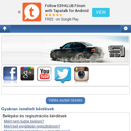
Gyakran ismételt kérdések
Follow E39 KLUB Fórum
with Tapatalk for Android
VIEW
FREE - on Google Play
Váltás asztali nézetre
Gyakran ismételt kérdések
Belépési és regisztrációs kérdések
Miért nem tudok belépni?
Miért kell egyáltalán regisztrálnom?