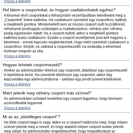
Vissza a tetejére
Hol látom a csoportokat, és hogyan csatlakozhatok egyhez?
A fórumon lévő csoportokat a felhasználói vezérlőpultban tekintheted meg a
„Csoportok” linkre kattintva. Ha csatlakozni szeretnél egy csoporthoz, kattints
a megfelelő gombra. Mindemellett nem az összes csoport
nyílt hozzáférésű
,
néhánynál jóváhagyás szükséges a csatlakozáshoz, néhány zárt, néhány
pedig egyenesen rejtett. Ha a csoport nyitott, akkor a megfelelő gombra
kattintva tudsz csatlakozni. Ezután a csoport vezetőjének jóvá kell hagynia a
kérelmed – ennek kapcsán megkérdezheti, hogy miért szeretnél csatlakozni a
csoporthoz. Kérjük, ne zaklasd a csoportvezetőt, ha elutasítja a kérelmed,
biztosan megvan az oka.
Vissza a tetejére
Hogyan lehetek csoportvezető?
Amikor az adminisztrátor létrehoz egy csoportot, általában egy csoportvezető
is kijelölésre kerül. Ha szeretnél létrehozni egy csoportot, akkor lépj
kapcsolatba egy adminisztrátorral – például egy privát üzenet küldésével.
Vissza a tetejére
Miért jelenik meg néhány csoport más színnel?
Az adminisztrátor színeket rendelhet egy csoport tagjaihoz, hogy könnyen
azonosíthatók legyenek.
Vissza a tetejére
Mi az az „elsődleges csoport”?
Ha több csoport tagja is vagy, akkor ez a csoport határozza meg, hogy milyen
színnel jelenik meg a neved, és hogy alapból milyen csoport avatar jelenik
meg nálad. Az adminisztrátor engedélyezheti, hogy megváltoztasd az