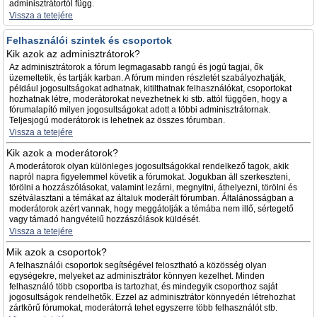
adminisztrátortól függ.
Vissza a tetejére
Felhasználói szintek és csoportok
Kik azok az adminisztrátorok?
Az adminisztrátorok a fórum legmagasabb rangú és jogú tagjai, ők
üzemeltetik, és tartják karban. A fórum minden részletét szabályozhatják,
például jogosultságokat adhatnak, kitilthatnak felhasználókat, csoportokat
hozhatnak létre, moderátorokat nevezhetnek ki stb. attól függően, hogy a
fórumalapító milyen jogosultságokat adott a többi adminisztrátornak.
Teljesjogú moderátorok is lehetnek az összes fórumban.
Vissza a tetejére
Kik azok a moderátorok?
A moderátorok olyan különleges jogosultságokkal rendelkező tagok, akik
napról napra figyelemmel követik a fórumokat. Jogukban áll szerkeszteni,
törölni a hozzászólásokat, valamint lezárni, megnyitni, áthelyezni, törölni és
szétválasztani a témákat az általuk moderált fórumban. Általánosságban a
moderátorok azért vannak, hogy meggátolják a témába nem illő, sértegető
vagy támadó hangvételű hozzászólások küldését.
Vissza a tetejére
Mik azok a csoportok?
A felhasználói csoportok segítségével felosztható a közösség olyan
egységekre, melyeket az adminisztrátor könnyen kezelhet. Minden
felhasználó több csoportba is tartozhat, és mindegyik csoporthoz saját
jogosultságok rendelhetők. Ezzel az adminisztrátor könnyedén létrehozhat
zártkörű fórumokat, moderátorrá tehet egyszerre több felhasználót stb.