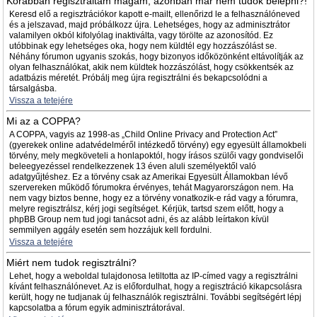
Korábban regisztráltam magam, azonban már nem tudok belépni?!
Keresd elő a regisztrációkor kapott e-mailt, ellenőrizd le a felhasználóneved
és a jelszavad, majd próbálkozz újra. Lehetséges, hogy az adminisztrátor
valamilyen okból kifolyólag inaktiválta, vagy törölte az azonosítód. Ez
utóbbinak egy lehetséges oka, hogy nem küldtél egy hozzászólást se.
Néhány fórumon ugyanis szokás, hogy bizonyos időközönként eltávolítják az
olyan felhasználókat, akik nem küldtek hozzászólást, hogy csökkentsék az
adatbázis méretét. Próbálj meg újra regisztrálni és bekapcsolódni a
társalgásba.
Vissza a tetejére
Mi az a COPPA?
A COPPA, vagyis az 1998-as „Child Online Privacy and Protection Act”
(gyerekek online adatvédelméről intézkedő törvény) egy egyesült államokbeli
törvény, mely megköveteli a honlapoktól, hogy írásos szülői vagy gondviselői
beleegyezéssel rendelkezzenek 13 éven aluli személyektől való
adatgyűjtéshez. Ez a törvény csak az Amerikai Egyesült Államokban lévő
szervereken működő fórumokra érvényes, tehát Magyarországon nem. Ha
nem vagy biztos benne, hogy ez a törvény vonatkozik-e rád vagy a fórumra,
melyre regisztrálsz, kérj jogi segítséget. Kérjük, tartsd szem előtt, hogy a
phpBB Group nem tud jogi tanácsot adni, és az alább leírtakon kívül
semmilyen aggály esetén sem hozzájuk kell fordulni.
Vissza a tetejére
Miért nem tudok regisztrálni?
Lehet, hogy a weboldal tulajdonosa letiltotta az IP-címed vagy a regisztrálni
kívánt felhasználónevet. Az is előfordulhat, hogy a regisztráció kikapcsolásra
került, hogy ne tudjanak új felhasználók regisztrálni. További segítségért lépj
kapcsolatba a fórum egyik adminisztrátorával.