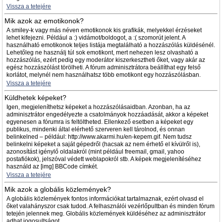
Vissza a tetejére
Mik azok az emotikonok?
A smiley-k vagy más néven emotikonok kis grafikák, melyekkel érzéseket
lehet kifejezni. Például a :) vidámot/boldogot, a :( szomorút jelent. A
használható emotikonok teljes listája megtalálható a hozzászólás küldésénél.
Lehetőleg ne használj túl sok emotikont, mert nehezen lesz olvasható a
hozzászólás, ezért pedig egy moderátor kiszerkesztheti őket, vagy akár az
egész hozzászólást törölheti. A fórum adminisztrátora beállíthat egy felső
korlátot, melynél nem használhatsz több emotikont egy hozzászólásban.
Vissza a tetejére
Küldhetek képeket?
Igen, megjeleníthetsz képeket a hozzászólásaidban. Azonban, ha az
adminisztrátor engedélyezte a csatolmányok hozzáadását, akkor a képeket
egyenesen a fórumra is feltöltheted. Ellenkező esetben a képeket egy
publikus, mindenki által elérhető szerveren kell tárolnod, és onnan
belinkelned – például: http://www.akarmi.hu/en-kepem.gif. Nem tudsz
belinkelni képeket a saját gépedről (hacsak az nem érhető el kívülről is),
azonosítást igénylő oldalakról (mint például freemail, gmail, yahoo
postafiókok), jelszóval védett weblapokról stb. A képek megjelenítéséhez
használd az [img] BBCode címkét.
Vissza a tetejére
Mik azok a globális közlemények?
A globális közlemények fontos információkat tartalmaznak, ezért olvasd el
őket valahányszor csak tudod. A felhasználói vezérlőpultban és minden fórum
tetején jelennek meg. Globális közlemények küldéséhez az adminisztrátor
adhat jogosultságot.