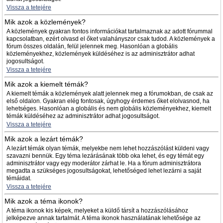
Vissza a tetejére
Mik azok a közlemények?
A közlemények gyakran fontos információkat tartalmaznak az adott fórummal
kapcsolatban, ezért olvasd el őket valahányszor csak tudod. A közlemények a
fórum összes oldalán, felül jelennek meg. Hasonlóan a globális
közleményekhez, közlemények küldéséhez is az adminisztrátor adhat
jogosultságot.
Vissza a tetejére
Mik azok a kiemelt témák?
A kiemelt témák a közlemények alatt jelennek meg a fórumokban, de csak az
első oldalon. Gyakran elég fontosak, úgyhogy érdemes őket elolvasnod, ha
lehetséges. Hasonlóan a globális és nem globális közleményekhez, kiemelt
témák küldéséhez az adminisztrátor adhat jogosultságot.
Vissza a tetejére
Mik azok a lezárt témák?
A lezárt témák olyan témák, melyekbe nem lehet hozzászólást küldeni vagy
szavazni bennük. Egy téma lezárásának több oka lehet, és egy témát egy
adminisztrátor vagy egy moderátor zárhat le. Ha a fórum adminisztrátora
megadta a szükséges jogosultságokat, lehetőséged lehet lezárni a saját
témáidat.
Vissza a tetejére
Mik azok a téma ikonok?
A téma ikonok kis képek, melyeket a küldő társít a hozzászólásához
jelképezve annak tartalmát. A téma ikonok használatának lehetősége az