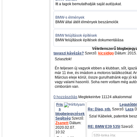
Itt a tagok bemutathatják saját autójukat.
BMW-s élmények
BMW által átélt élmények beszámolók
BMW felújítások építések
BMW felújítások építések dokumentálása
Véletlenszerű blogbejegy
tavaszi kávézás?
Szerző:
kicsidigo
Dátum: 2015.
Sziasztok!
Én teljesen új vagyok ebben a klubban, sőt, iga
már 11 éve, és imádom a motoros találkozókat. Ar
Március eleje körül, össze gurulhatnánk egy jó káv
vagy valami hasonló. Soha nem voltam még autós
cimborám van.
0 hozzászólás
Megtekeintve 11124 alkalommal
Fris
Legutóbbi
s
Re: Diag, stb.
Szerző:
Laza
D
blogbejegyzések
Szia! Kábelek, patentok besz
Segítség
Szerző:
Zsanett
Dátum:
RE: BMW E39 535I
Szerző:
a
2020.02.07.
10:32
535I-lonka írta: