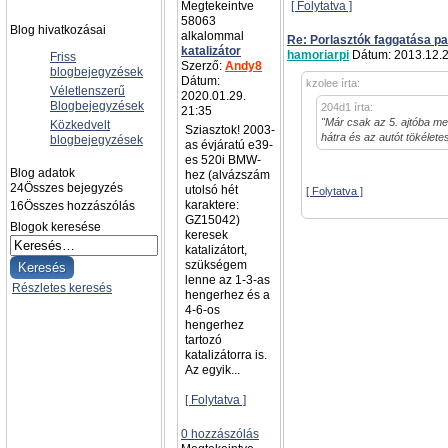
Megtekeintve
[ Folytatva ]
58063
Blog hivatkozásai
alkalommal
Re: Porlasztók faggatása pa
katalizátor
hamoriarpi
Dátum: 2013.12.2
Friss
Szerző:
Andy8
blogbejegyzések
Dátum:
kzolee írta:
Véletlenszerű
2020.01.29.
Blogbejegyzések
204d1 írta:
21:35
"Már csak az 5. ajtóba men
Közkedvelt
Sziasztok! 2003-
hátra és az autót tökélet
blogbejegyzések
as évjáratú e39-
es 520i BMW-
Blog adatok
hez (alvázszám
24
Összes bejegyzés
utolsó hét
[ Folytatva ]
karaktere:
16
Összes hozzászólás
GZ15042)
Blogok keresése
keresek
katalizátort,
szükségem
lenne az 1-3-as
Részletes keresés
hengerhez és a
4-6-os
hengerhez
tartozó
katalizátorra is.
Az egyik...
[ Folytatva ]
0 hozzászólás