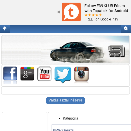
Blogok
Follow E39 KLUB Fórum
with Tapatalk for Android
FREE - on Google Play
Váltás asztali nézetre
Kategória
BMW Garázs