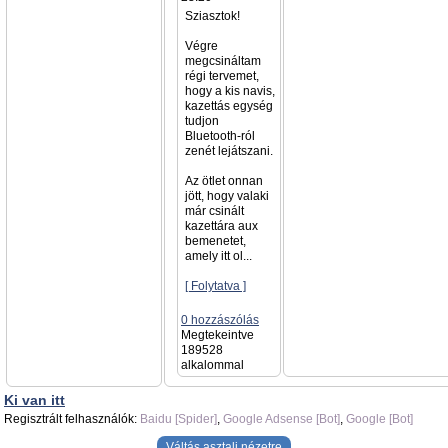
Sziasztok!
Végre
megcsináltam
régi tervemet,
hogy a kis navis,
kazettás egység
tudjon
Bluetooth-ról
zenét lejátszani.
Az ötlet onnan
jött, hogy valaki
már csinált
kazettára aux
bemenetet,
amely itt ol...
[ Folytatva ]
0 hozzászólás
Megtekeintve
189528
alkalommal
Ki van itt
Regisztrált felhasználók:
Baidu [Spider]
,
Google Adsense [Bot]
,
Google [Bot]
Váltás asztali nézetre