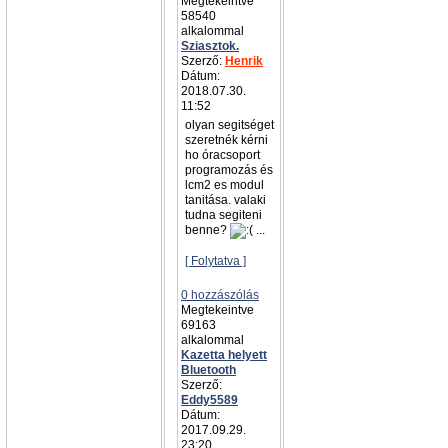
Megtekeintve
58540
alkalommal
Sziasztok.
Szerző:
Henrik
Dátum:
2018.07.30.
11:52
olyan segitséget
szeretnék kérni
ho óracsoport
programozás és
lcm2 es modul
tanitása. valaki
tudna segiteni
benne?
...
[ Folytatva ]
0 hozzászólás
Megtekeintve
69163
alkalommal
Kazetta helyett
Bluetooth
Szerző:
Eddy5589
Dátum:
2017.09.29.
23:20