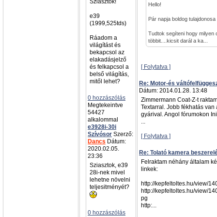
Sziasztok!
Hello!
e39
Pár napja boldog tulajdonosa
(1999,525tds)
Tudtok segíteni hogy milyen 
Ráadom a
többit....kicsit darál a ka...
világítást és
bekapcsol az
elakadásjelző
és felkapcsol a
[ Folytatva ]
belső világítás,
mitől lehet?
Re: Motor-és váltófelfügges
Dátum: 2014.01.28. 13:48
0 hozzászólás
Zimmermann Coat-Z-t raktam
Megtekeintve
Textarral. Jobb fékhatás van
54427
gyárival. Angol fórumokon Init
alkalommal
...
e3928i-30i
Szívósor
Szerző:
[ Folytatva ]
Dancs
Dátum:
2020.02.05.
Re: Tolató kamera beszerel
23:36
Felraktam néhány általam kész
Sziasztok, e39
linkek:
28i-nek mivel
lehetne növelni
http://kepfeltoltes.hu/view/
teljesitményét?
http://kepfeltoltes.hu/view/
pg
http:...
0 hozzászólás